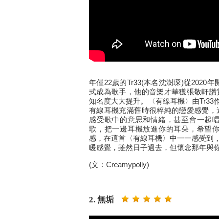
年僅22歲的Tr33(本名沈澍琛)從202
式成為歌手，他的音樂才華獲張敬軒讚
知名度大大提升。〈有線耳機〉由Tr33
有線耳機充滿舊時很粹純的戀愛感覺，
感受歌中的意思和情緒，甚至會一起
歌，把一邊耳機放進你的耳朵，希望
感，在這首〈有線耳機〉中一一感受到，
暖感覺，雖然日子過去，但懷念那年與
(文：Creamypolly)
2. 無垢