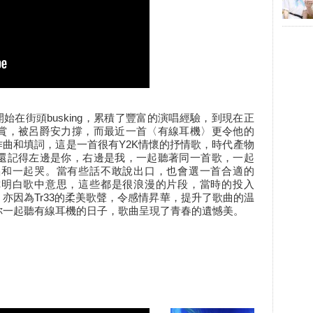
0年開始在街頭busking，累積了豐富的演唱經驗，到現在正
賞，被呂爵安力撐，而最近一首〈有線耳機〉更令他的
作曲和填詞，這是一首很有Y2K情懷的抒情歌，時代產物
還記得左邊是你，右邊是我，一起聽著同一首歌，一起
唱和一起哭。當有些話不敢說出口，也會選一首合適的
你明白歌中意思，這些都是很浪漫的片段，當時的投入
亦因為Tr33的柔美歌聲，令感情昇華，提升了歌曲的温
你一起聽有線耳機的日子，歌曲呈現了青春的遺憾美。