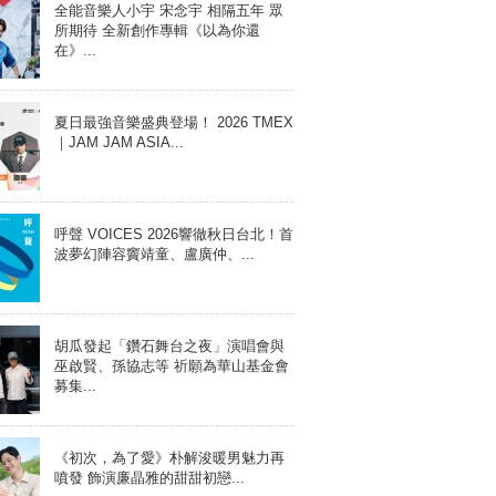
全能音樂人小宇 宋念宇 相隔五年 眾
所期待 全新創作專輯《以為你還
在》...
夏日最強音樂盛典登場！ 2026 TMEX
｜JAM JAM ASIA...
呼聲 VOICES 2026響徹秋日台北！首
波夢幻陣容竇靖童、盧廣仲、...
胡瓜發起「鑽石舞台之夜」演唱會與
巫啟賢、孫協志等 祈願為華山基金會
募集...
《初次，為了愛》朴解浚暖男魅力再
噴發 飾演廉晶雅的甜甜初戀...