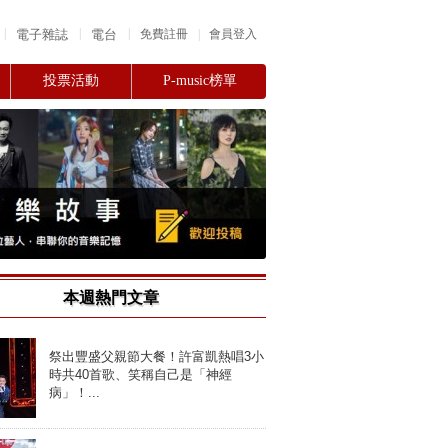
|
|
|
電子雜誌
電台
|
免費註冊
會員登入
投票活動
P-music榜單
本週熱門文章
祭出豐盛父親節大餐！許富凱熱唱3小
時共40首歌、笑稱自己是「神經
病」！...