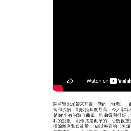
陳卓賢(Ian)帶來耳目一新的〈無垢〉
富和流暢，副歌搶耳度甚高，令人牢牢
是Ian少有的熱血曲風，歌曲氛圍很好
我的態度，創作路是孤單的，心態很重
排除雜音和負能量，Ian以率直的〈無