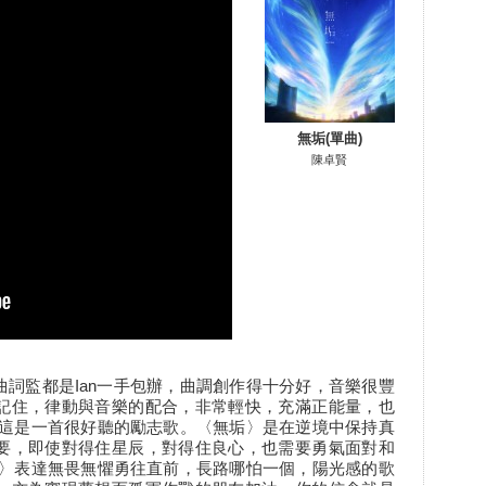
無垢(單曲)
陳卓賢
，曲詞監都是Ian一手包辦，曲調創作得十分好，音樂很豐
記住，律動與音樂的配合，非常輕快，充滿正能量，也
，這是一首很好聽的勵志歌。〈無垢〉是在逆境中保持真
要，即使對得住星辰，對得住良心，也需要勇氣面對和
垢〉表達無畏無懼勇往直前，長路哪怕一個，陽光感的歌