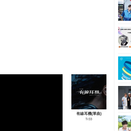
有線耳機(單曲)
Tr33