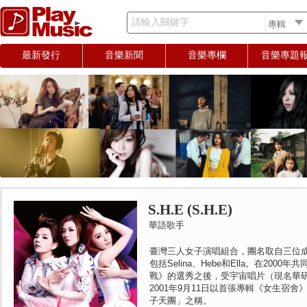
請輸入關鍵字
最新發行
音樂新聞
音樂專欄
音樂專題
S.H.E (S.H.E)
華語歌手
臺灣三人女子演唱組合，團名取自三位
包括Selina、Hebe和Ella。在200
戰》的選秀之後，受宇宙唱片（現名華
2001年9月11日以首張專輯《女生宿
子天團」之稱。