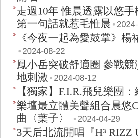
走過10年 惟晨透露以悠
第一句話就惹毛惟晨
•
2024-
《今夜一起為愛鼓掌》楊祐
•
2024-08-22
鳳小岳突破舒適圈 參戰競
地刺激
•
2024-08-12
【獨家】F.I.R.飛兒樂
樂壇最立體美聲組合晨悠C
曲〈葉子〉
•
2024-04-29
3天后北流開唱『H³ RIZ