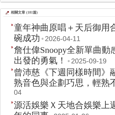
相關文章 (181篇)
童年神曲原唱＋天后御用
碗成功
•
2026-04-11
詹仕偉Snoopy全新單曲
出發的勇氣！
•
2025-09-19
曾沛慈《下週同樣時間》
熟音色與企劃巧思，輕熟
04
源活娛樂Ｘ天地合娛樂上