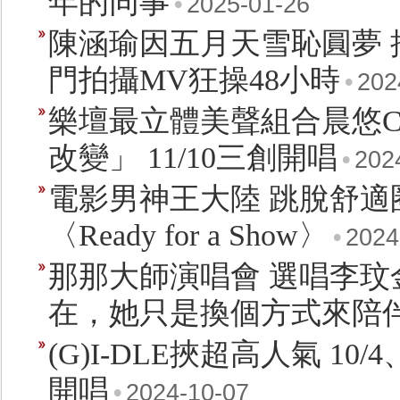
年的同事
•
2025-01-26
陳涵瑜因五月天雪恥圓夢 推首
門拍攝MV狂操48小時
•
202
樂壇最立體美聲組合晨悠CH
改變」 11/10三創開唱
•
202
電影男神王大陸 跳脫舒適
〈Ready for a Show〉
•
2024
那那大師演唱會 選唱李玟
在，她只是換個方式來陪
(G)I-DLE挾超高人氣 10
開唱
•
2024-10-07