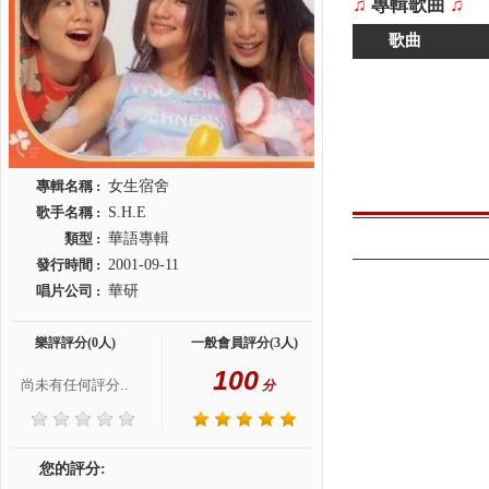
♫
專輯歌曲
♫
歌曲
專輯名稱 :
女生宿舍
歌手名稱 :
S.H.E
類型 :
華語專輯
發行時間 :
2001-09-11
唱片公司 :
華研
樂評評分(0人)
一般會員評分(3人)
100
尚未有任何評分..
分
您的評分: