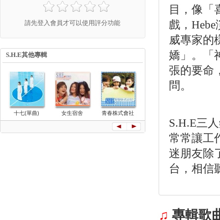
目，像「
戲，He
請先登入會員才可以使用評分功能
威專家的樣
嬌」。「
S.H.E其他專輯
張的要命
問。
Super Sta
十七(單曲)
女生宿舍
青春株式會社
美麗新世界
S.H.
常常讓工
迷朋友除
台，相信
♫
專輯歌