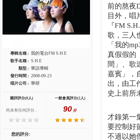
前的熬夜
目外，唱
『FM S
歌，三人
「我的m
真假假的
專輯名稱 :
我的電台FM S.H.E
歌手名稱 :
S.H.E
間」、歌
類型 :
華語專輯
嘉賓」，自
發行時間 :
2008-09-23
出，由工
唱片公司 :
華研
史上前所
樂評評分(0人)
一般會員評分(2人)
90
尚未有任何評分..
分
才錄第一
要控制好
您的評分:
不過以她