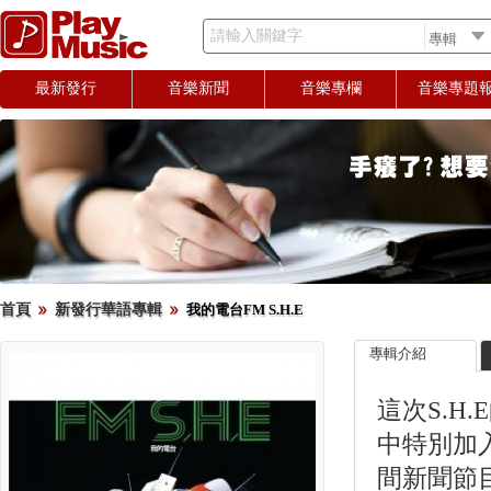
請輸入關鍵字
最新發行
音樂新聞
音樂專欄
音樂專題
首頁
新發行華語專輯
我的電台FM S.H.E
專輯介紹
這次S.
中特別加
間新聞節