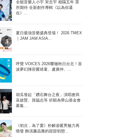
全能音樂人小宇 宋念宇 相隔五年 眾
所期待 全新創作專輯《以為你還
在》...
夏日最強音樂盛典登場！ 2026 TMEX
｜JAM JAM ASIA...
呼聲 VOICES 2026響徹秋日台北！首
波夢幻陣容竇靖童、盧廣仲、...
胡瓜發起「鑽石舞台之夜」演唱會與
巫啟賢、孫協志等 祈願為華山基金會
募集...
《初次，為了愛》朴解浚暖男魅力再
噴發 飾演廉晶雅的甜甜初戀...