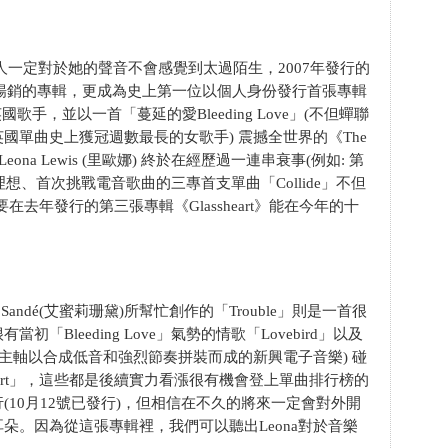
人一定對於她的聲音不會感覺到太過陌生，2007年發行的
國最暢銷的專輯，更成為史上第一位以個人身份發行首張專輯
國歌手，並以一首「蔓延的愛Bleeding Love」(不但蟬聯
國單曲史上獲冠週數最長的女歌手) 震撼全世界的《The
ona Lewis (里歐娜) 終於在經歷過一連串衰事(例如: 第
想、首次挑戰電音歌曲的三專首支單曲「Collide」不但
去年發行的第三張專輯《Glassheart》能在今年的十
ndé(艾蜜莉珊黛)所幫忙創作的「Trouble」則是一首很
Bleeding Love」氣勢的情歌「Lovebird」以及
鼓作為主軸以合成低音和強烈節奏拼裝而成的新興電子音樂) 碰
eart」，這些都是後續實力看漲很有機會登上單曲排行榜的
10月12號已發行)，但相信在不久的將來一定會對外開
朵。因為從這張專輯裡，我們可以聽出Leona對於音樂