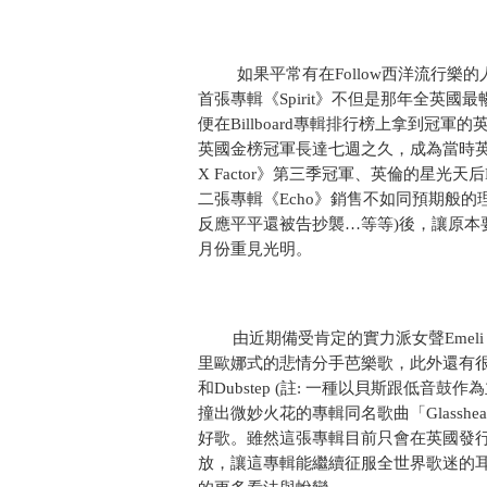
如果平常有在Follow西洋流行樂的
首張專輯《Spirit》不但是那年全英
便在Billboard專輯排行榜上拿到冠軍的英
英國金榜冠軍長達七週之久，成為當時英
X Factor》第三季冠軍、英倫的星光天后Le
二張專輯《Echo》銷售不如同預期般的理
反應平平還被告抄襲…等等)後，讓原本要在
月份重見光明。
由近期備受肯定的實力派女聲Emeli Sa
里歐娜式的悲情分手芭樂歌，此外還有很有當初「
和Dubstep (註: 一種以貝斯跟低音
撞出微妙火花的專輯同名歌曲「Glassh
好歌。雖然這張專輯目前只會在英國發行(
放，讓這專輯能繼續征服全世界歌迷的耳