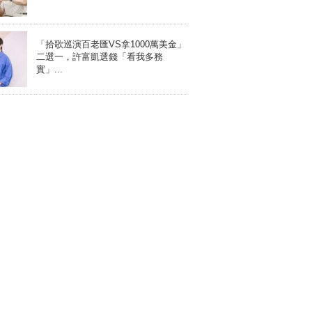
「拾歌巡演百老匯VS拿1000萬美金」
二選一，許富凱選錢「看我多務
實」...