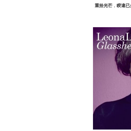
重拾光芒
，
睽違已久