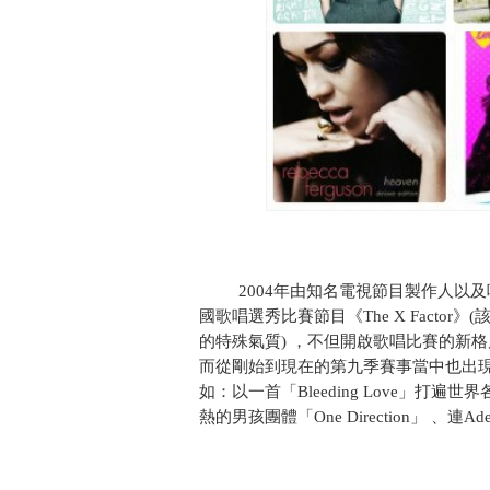
2004年由知名電視節目製作人以及唱片公
國歌唱選秀比賽節目《The X Fact
的特殊氣質) ，不但開啟歌唱比賽的新
而從剛始到現在的第九季賽事當中也出
如：以一首「Bleeding Love」打遍世
熱的男孩團體「One Direction」 、連A