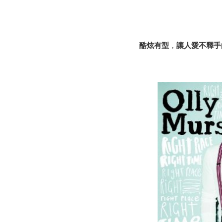
酷炫有型
，
讓人愛不釋手的英