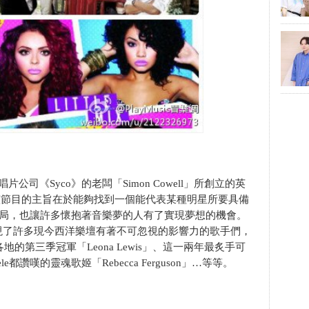
司《Syco》的老闆「Simon Cowell」所創立的英
or》(該節目的主旨在於能夠找到一個能代表某種明星所要具備
格局，也讓許多懷抱著音樂夢的人有了實現夢想的機會。
現了許多現今西洋樂壇有著不可忽視的影響力的歌手們，
界各地的第三季冠軍「Leona Lewis」、這一兩年最炙手可
dele都讚嘆的靈魂歌姬「Rebecca Ferguson」…等等。