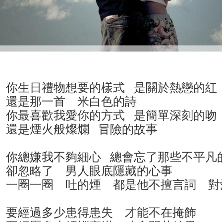
你生日禮物想要的樣式 是關於熱戀的
還是那一首 米白色的詩
你最喜歡我愛你的方式 是簡單深刻的
還是煙火般燦爛 冒險的故事
你總嫌我不夠細心 總會忘了那些不平凡
卻忽略了 男人眼底隱藏的心事
一圈一圈 吐的煙 都是他不擅言詞 對
要經過多少患得患失 才能不在掩飾