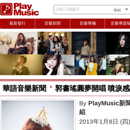
請輸入關鍵字
最新發行
音樂新聞
音樂專欄
音樂專題
華語音樂新聞
郭書瑤圓夢開唱 噴淚感
PlayMusic新
By
組
2013年1月8日 (四