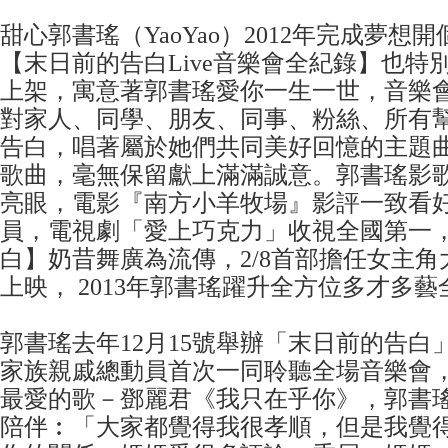
甜心郭書瑤（YaoYao）2012年完成夢想
【末日前的告白Live音樂會全紀錄】也特別選在
上架，寓意著郭書瑤愛你一生一世，音樂
對家人、同學、朋友、同事、粉絲、所有
告白，唱著屬於她們共同美好回憶的主題曲
歌曲，毫無保留獻上滿滿誠意。郭書瑤影
亮眼，電影『南方小羊牧場』影評一致看
員，電視劇「愛上巧克力」收視全國第一
白】奶昔舞廣為流傳，2/8首部擔任女主
上映， 2013年郭書瑤躍升全方位多才多
郭書瑤去年12月15號舉辦「末日前的告白
家族親戚總動員首次一同聆聽全場音樂會
最愛的歌－鄧麗君《我只在乎你》，郭書
陪伴︰「大家都覺得我很孝順，但是我覺