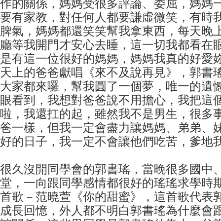
作的關係，媽媽受很多評論、委屈，媽媽
要有家教，對任何人都要謙虛微笑，有時
脾氣，媽媽都還笑笑幫我拿東西，每天晚
廳等我開門才安心去睡，這一切我都看在
是有這一位很好的媽媽，媽媽我真的好愛
天上的爸爸獻唱《來不及說再見》，郭書
大家都來囉，幫我圓了一個夢，唯一的遺
眼看到，我想對爸爸說不用擔心，我把這
啦，我還扛的起，雖然我不是男生，很多
爸一樣，但我一定會盡力讓媽媽、弟弟、
好的日子，我一定不會讓他們吃苦，爹地
很久沒開同學會的郭書瑤，當晚很多國中
堂，一向跟同學感情都很好的瑤瑤求學時
首歌－范曉萱《你的甜蜜》，這首歌代表
成長回憶，外人都不明白郭書瑤為什麼會