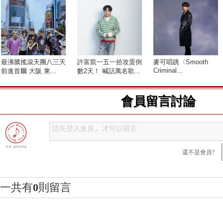
最沸騰搖滾天團八三夭
許富凱一五一拾攻蛋倒
麥可唱跳〈Smooth
Criminal...
前進首爾 大阪 東...
數2天！ 喊話萬名歌...
會員留言討論
還不是會員?
一共有
0
則留言