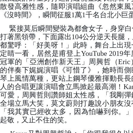
散發高雅性感，隨即演唱組曲《忽然東風
《沒時間》，瞬間征服1萬1千名台北小巨
緊接莫后瞬間變裝為都會女子，身穿白
打著黑領帶，下面露出104公分逆天長腿
都驚呼：「好美呀！」此時，舞台上出現
定睛一看，居然是甫登上YouTube 201
冠軍的「亞洲創作新天王」周興哲（Eri
的伴奏下娓娓演唱《可惜了》，她時而側
琴上風情萬種，更站上鋼琴優雅揮動長長
人的合唱更讓演唱會立馬掀起最高潮！Kare
可愛，周興哲則讚師姐太性感，「我剛彈
全場立馬大笑，莫文蔚則打趣說小朋友沒
「我其實已經收太多，因為怕嚇到你。」讓
起敬，又止不住的笑。