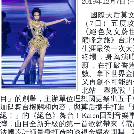
2019年12月7日 (一
國際天后莫文蔚
（7日）五度
《絕色莫文蔚
巔峰之旅》台北
生涯最後一次大
終場，身為演
蔚，在打破香
數、拿下世界金
又再創不可能的
北站一舉挑戰「
目」的創舉，主辦單位理想國更祭出五千
加碼舞台機關和內容，與莫后攜手打造「
絕！」的《絕色》舞台！Karen回到音樂
灣，曲目全新升級的第一首歌就帶來《電
法國設計師量身打造的透視金縷衣開唱，