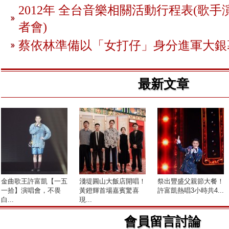
2012年 全台音樂相關活動行程表(歌手
者會)
蔡依林準備以「女打仔」身分進軍大銀
最新文章
金曲歌王許富凱【一五
淺堤圓山大飯店開唱！
祭出豐盛父親節大餐！
一拾】演唱會，不畏
黃鐙輝首場嘉賓驚喜
許富凱熱唱3小時共4...
白...
現...
會員留言討論