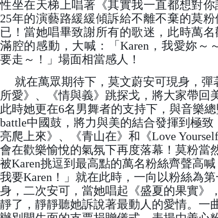
性坐在天梯上唱著《其實我一直都想對你
25年的演藝路緩緩傾訴給不離不棄的莫
已！當她唱畢致謝所有的歌迷，此時萬名
滿腔的感動，大喊：「Karen，我愛妳～～
要走～！」場面相當感人！
就在萬眾期待下，莫文蔚安可現身，彈
所愛》、《情與義》跳探戈，將大家帶回
此時她更在6名男舞者的支持下，與音樂總
battle中國鼓，將力與美的結合發揮到極
亮爬上來》、《青山在》和《Love Yours
會在歡樂愉悅的氣氛下再度落幕！莫粉當
被Karen挑逗到最高點的萬名粉絲齊聲高
我要Karen！」就在此時，一向以粉絲為
身，二次安可，當她唱起《盛夏的果實》
靜了，靜靜聽她訴說著最動人的愛情。一