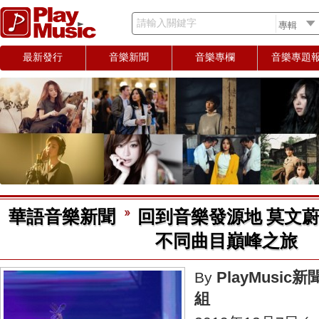
請輸入關鍵字
最新發行
音樂新聞
音樂專欄
音樂專題
華語音樂新聞
回到音樂發源地 莫文
不同曲目巔峰之旅
PlayMusic新
By
組