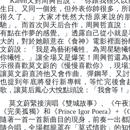
Karen又對周興哲說：「你跟我很久
生日、又同一個姓，但外表你帥很多，所
很久了。」大家才恍然大悟原來說的
馳」。而首次與天后合作，周興哲直說：
有點在作夢的感覺。」透露自己從小就是
大的，對於她願意在《食神》電影裡面扮
文蔚說：「我是為藝術犧牲、為周星馳犧
你犧牲。」讓全場又是爆笑！周興哲還為
示很喜歡莫文蔚的《慢慢喜歡你》，現場
讓莫文蔚直誇他又會作曲、彈鋼琴、又討人
也提到年底將發行新專輯，等忙完後會
歌，讓莫后鳳心大悅點頭說：「我會等！
莫文蔚緊接演唱《雙城故事》、《午夜
《完美孤獨》和《Prince Igor Poera》+《Cl
隨著一首一首新曲目的現身，前奏一出都
隨合唱，全場都籠罩在「莫式情歌」的知