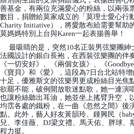
辦別開生面的支票捐贈儀式，表揚由善心
善基金，有兩位充滿愛心的粉絲，以兩張票
數目，捐贈給莫家成立的「莫理士愛心行動基金
Charity Initiative），將愛散布給需要
莫媽媽特別上台與Karen一起表揚善舉！
最吸睛的是，突然10名正裝男弦樂團紳
法國設計的銀白長袍，在西裝弦樂團的伴
《一切安好》、《兩個女孩》、《Goodby
《寶貝》和《愛》，這段為7日台北站特增
十足，優雅斯文的弦樂男更成粉絲目光焦
欲罷不能，破例開放歌迷點歌，她一連演
也讓粉絲聽出耳油，她並坐上搖臂升空，
均霑各處的鐵粉，在一曲《忽然之間》後
點。此外，藝人好友黃韻玲、鍾興民（bab
兒、李佳薇、DJ梁文禮、馬天佑、胖球、斯
程力挺。