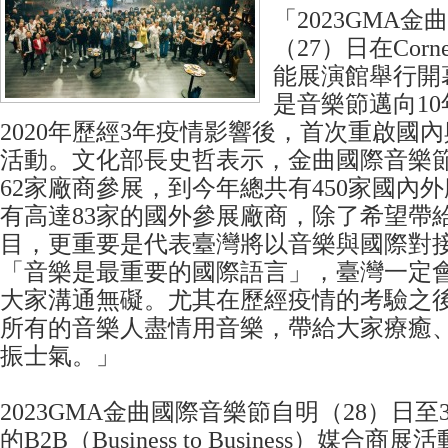
「2023GMA
（27）日在Corn
能展演館舉行開
是音樂節邁向1
2020年歷經3年疫情影響後，首次重啟國
活動。文化部長史哲表示，金曲國際音樂節
62家廠商參展，到今年總共有450家國內
有高達83家的國外參展廠商，除了希望帶
目，更重要是代表臺灣將以音樂與國際對
「音樂是最重要的國際語言」，臺灣一定
大家溝通無礙。尤其在歷經疫情的考驗之
所有的音樂人盡情用音樂，帶給大家療癒
振士氣。」
2023GMA金曲國際音樂節自明（28）日至
的B2B（Business to Business）媒