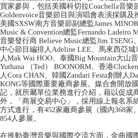
買家參與，包括美國科切拉Coachella音
Goldenvoice音樂節目與演唱會表演採購及推
美國SXSW南方音樂節副總監James MINO
Music & Convention總監Fernando Ladei
音樂發行商 Believe Music總監Jim TS
中心節目編排人Adeline LEE、馬來西
人Mak Wai HOO、泰國Big Mountain
Yuthana （Ted） BOONORM、香港Clockenfl
人Cora CHAN、韓國Zandari Festa創辦人Dals
KONG等國際重要廠商參展。媒合會開放
記，就所屬單位業務進行介紹，藉以促成
外，「商展交易中心」，採用線上報名系
方式進行，有452家廠商參展（國內368家
854人參展。
在推動臺灣音樂與國際交流方面，金曲國