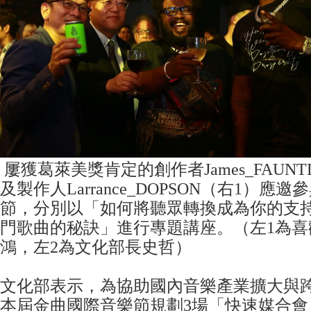
屢獲葛萊美獎肯定的創作者James_FAUNT
及製作人Larrance_DOPSON（右1）應
節，分別以「如何將聽眾轉換成為你的支
門歌曲的秘訣」進行專題講座。（左1為喜
鴻，左2為文化部長史哲）
文化部表示，為協助國內音樂產業擴大與
本屆金曲國際音樂節規劃3場「快速媒合會