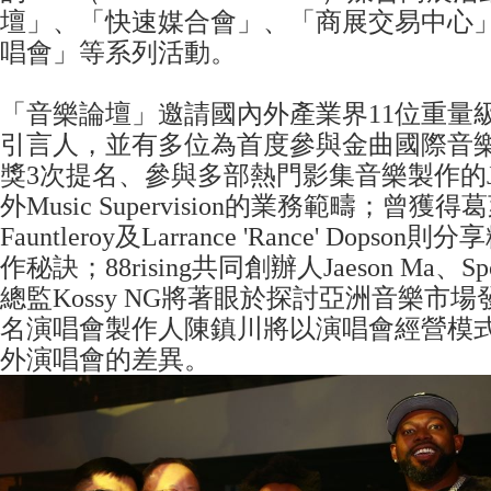
壇」、「快速媒合會」、「商展交易中心
唱會」等系列活動。
「音樂論壇」邀請國內外產業界11位重量
引言人，並有多位為首度參與金曲國際音
獎3次提名、參與多部熱門影集音樂製作的Jen
外Music Supervision的業務範疇；曾獲得
Fauntleroy及Larrance 'Rance' Dop
作秘訣；88rising共同創辦人Jaeson Ma、S
總監Kossy NG將著眼於探討亞洲音樂市
名演唱會製作人陳鎮川將以演唱會經營模
外演唱會的差異。