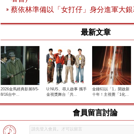
蔡依林準備以「女打仔」身分進軍大銀
最新文章
2026金馬經典影展8/5-
U:NUS、尋人啟事 攜手
金鐘61以「1」開啟新
8/16台中...
金視獎舞台「共...
十年！主視覺「1化...
會員留言討論