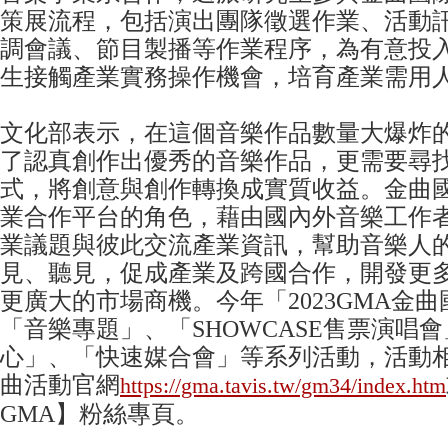
策展流程，包括演出團隊徵選作業、活動
調會議、節目製播等作業程序，為有意投
生接觸產業實務操作機會，培育產業需用
文化部表示，在這個音樂作品數量大爆炸
了認真創作出優秀的音樂作品，更需要尋
式，將創意與創作轉換成實質收益。金曲
業合作平台的角色，藉由國內外音樂工作
業議題與彼此交流產業資訊，幫助音樂人
見、聽見，促成產業及跨國合作，開發更
更廣大的市場商機。今年「2023GMA金
「音樂專題」、「SHOWCASE售票演唱
心」、「快速媒合會」等系列活動，活動
曲活動官網
https://gma.tavis.tw/gm34/index.htm
GMA】粉絲專頁。