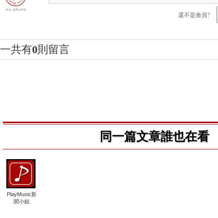
還不是會員?
一共有
0
則留言
同一篇文章誰也在看
PlayMusic新
聞小組