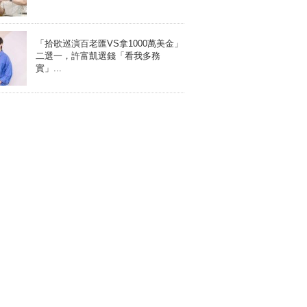
「拾歌巡演百老匯VS拿1000萬美金」
二選一，許富凱選錢「看我多務
實」...