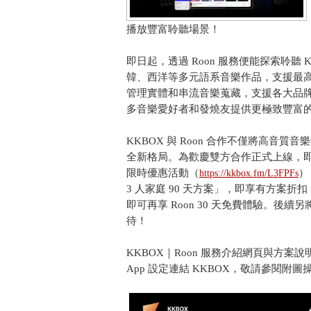
播放豐富聆聽場景！
即日起，透過 Roon 服務便能探索聆聽 K
韓、西洋等多元語系音樂作品，支援最高 24b
管理實體和串流音樂蒐藏，支援各大品
多音樂愛好者和發燒友提供更極致豐富
KKBOX 與 Roon 合作不僅將高音
全新格局。為歡慶雙方合作正式上線，即日起至 
限時優惠活動（
）
https://kkbox.fm/L3FPFs
3 人家庭 90 天方案」，即享有方案折扣
即可再享 Roon 30 天免費體驗。後續
待！
KKBOX｜Roon 服務介紹網頁與方案
App 設定連結 KKBOX，敬請參閱附圖