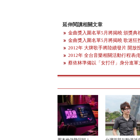
延伸閱讀相關文章
金曲獎入圍名單5月將揭曉 頒獎典
金曲獎入圍名單5月將揭曉 歌迷狂
2012年 大牌歌手將陸續發片 開
2012年 全台音樂相關活動行程表(
蔡依林準備以「女打仔」身分進軍
周杰倫強勢回歸！
台灣首部AI動漫誕