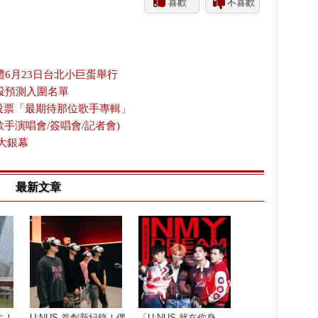
喜歡
不喜歡
禮6月23日台北小巨蛋舉行
投預測入圍名單
放投票「最期待那位歌手專輯」
歌手演唱會/簽唱會/記者會)
大銀幕
最新文章
生！
U:NUS 首創新紀錄！偶
「U:NUS 就在你身