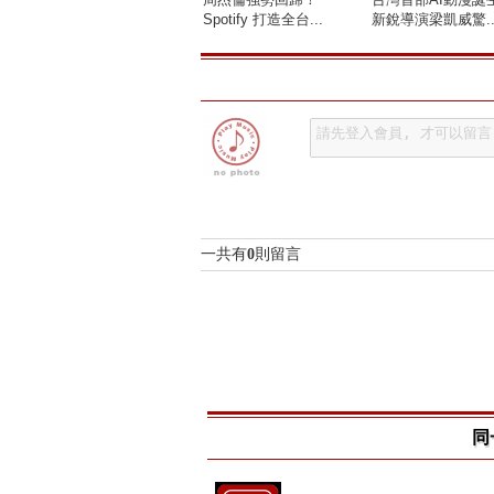
Spotify 打造全台...
新銳導演梁凱威驚..
一共有
0
則留言
同