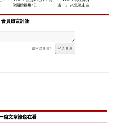
.
像團體採用4D...
邊！」 來北流走進...
會員留言討論
還不是會員?
一篇文章誰也在看