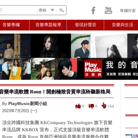
字
專欄作家
音樂專欄
音樂專題報導
發現好聲音
音樂與生活
級音樂串流軟體 Roon！開創極致音質串流聆聽新格局
PlayMusic新聞小組
By
0
0
164
2023年7月20日 (一)
頂尖跨國科技集團 KKCompany Technologies 旗下音樂
串流品牌 KKBOX 宣布，正式支援頂級音樂串流軟體
Roon，成為 Roon 首個亞洲地區音樂串流服務合作夥