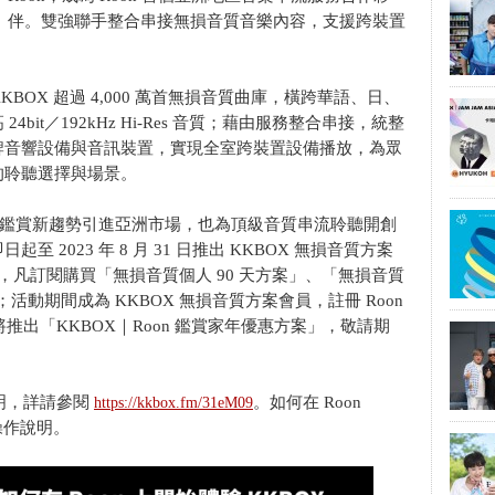
伴。雙強聯手整合串接無損音質音樂內容，支援跨裝置
KBOX 超過 4,000 萬首無損音質曲庫，橫跨華語、日、
it／192kHz Hi-Res 音質；藉由服務整合串接，統整
牌音響設備與音訊裝置，實現全室跨裝置設備播放，為眾
的聆聽選擇與場景。
質音樂鑑賞新趨勢引進亞洲市場，也為頂級音質串流聆聽開創
2023 年 8 月 31 日推出 KKBOX 無損音質方案
，凡訂閱購買「無損音質個人 90 天方案」、「無損音質
；活動期間成為 KKBOX 無損音質方案會員，註冊 Roon
另將推出「KKBOX｜Roon 鑑賞家年優惠方案」，敬請期
說明，詳請參閱
。如何在 Roon
https://kkbox.fm/31eM09
操作說明。