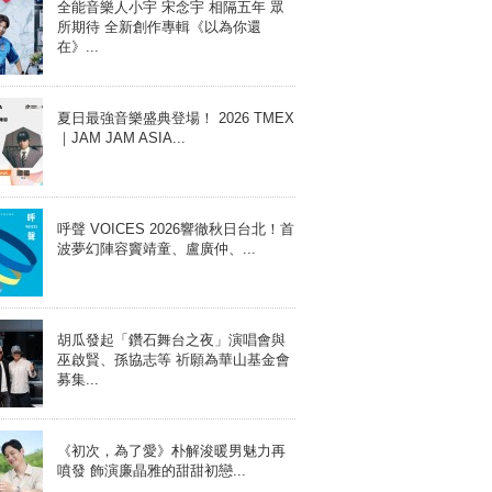
全能音樂人小宇 宋念宇 相隔五年 眾
所期待 全新創作專輯《以為你還
在》...
夏日最強音樂盛典登場！ 2026 TMEX
｜JAM JAM ASIA...
呼聲 VOICES 2026響徹秋日台北！首
波夢幻陣容竇靖童、盧廣仲、...
胡瓜發起「鑽石舞台之夜」演唱會與
巫啟賢、孫協志等 祈願為華山基金會
募集...
《初次，為了愛》朴解浚暖男魅力再
噴發 飾演廉晶雅的甜甜初戀...