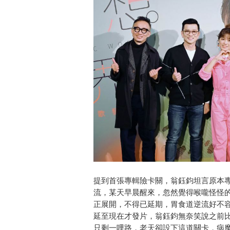
提到首張專輯險卡關，翁鈺鈞坦言原本
流，某天早晨醒來，忽然覺得喉嚨怪怪
正展開，不得已延期，胃食道逆流好不
延至現在才發片，翁鈺鈞無奈笑說之前
只剩一哩路，老天卻設下這道關卡，病