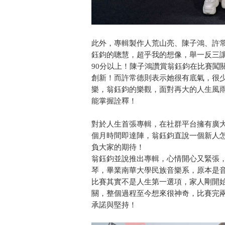
此外，專輯製作人荒山亮、陳子鴻、許
鈺鈞的聰慧，超乎我的想像，舉一反三
90分以上！陳子鴻讚賞翁鈺鈞在比賽闖
創新！而許常德則表示她很有底氣，很
樂，翁鈺鈞的樂觀，面對再大的人生風
能掌握詮釋！
對於人生首張專輯，在社群平台擁有廣大
個月時間即達陣，翁鈺鈞直說一個新人
負大家的期待！
翁鈺鈞並說推出專輯，心情開心又緊張，
琴，畢業南華大學民族音樂系，原本是
比賽其實不是人生第一選項，家人剛開
關，整個過程至今想來很神奇，比賽完
承諾與堅持！