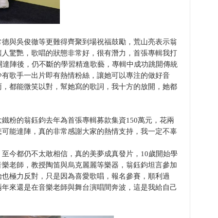
常德與吳俊徹等更難得齊聚到場祝福鼓勵，荒山亮表示翁
讓人驚艷，歌唱的狀態非常好，很有潛力，首張專輯我打
關達陣後，仍不斷的學習精進歌藝，專輯中成功跳開傳統
少有歌手一出片即有熱情粉絲，讓她可以專注的做好音
雨，都能微笑以對，幫她寫的歌詞，我十方的放開，她都
鐵粉的翁鈺鈞去年為首張專輯募款集資150萬元，花兩
怎可能達陣，真的非常感謝大家的熱情支持，我一定不辜
至今都仍不太敢相信，真的美夢成真發片，10歲開始學
音樂老師，教授陶笛與烏克麗麗等樂器，翁鈺鈞坦言參加
始也極力反對，只是因為喜愛歌唱，報名參賽，順利過
兩年來還是在音樂老師與舞台演唱間奔波，這是我給自己