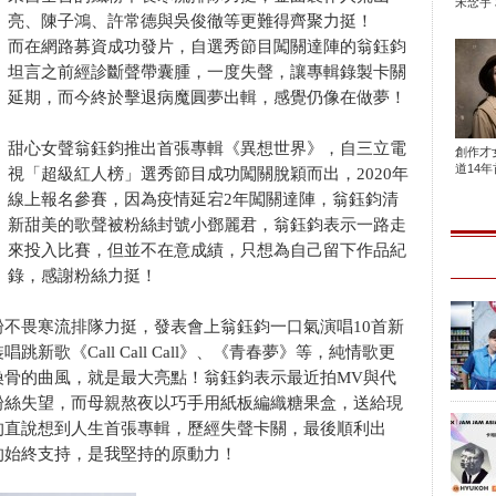
宋念宇 
亮、陳子鴻、許常德與吳俊徹等更難得齊聚力挺！
而在網路募資成功發片，自選秀節目闖關達陣的翁鈺鈞
坦言之前經診斷聲帶囊腫，一度失聲，讓專輯錄製卡關
延期，而今終於擊退病魔圓夢出輯，感覺仍像在做夢！
甜心女聲翁鈺鈞推出首張專輯《異想世界》，自三立電
創作才
道14年首
視「超級紅人榜」選秀節目成功闖關脫穎而出，2020年
線上報名參賽，因為疫情延宕2年闖關達陣，翁鈺鈞清
新甜美的歌聲被粉絲封號小鄧麗君，翁鈺鈞表示一路走
來投入比賽，但並不在意成績，只想為自己留下作品紀
錄，感謝粉絲力挺！
不畏寒流排隊力挺，發表會上翁鈺鈞一口氣演唱10首新
歌《Call Call Call》、《青春夢》等，純情歌更
換骨的曲風，就是最大亮點！翁鈺鈞表示最近拍MV與代
粉絲失望，而母親熬夜以巧手用紙板編織糖果盒，送給現
的直說想到人生首張專輯，歷經失聲卡關，最後順利出
的始終支持，是我堅持的原動力！