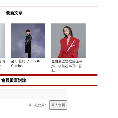
最新文章
蛋倒
麥可唱跳〈Smooth
金曲臺語雙歌后孫淑
Criminal...
..
媚、李竺芯奉召出征
J...
會員留言討論
還不是會員?