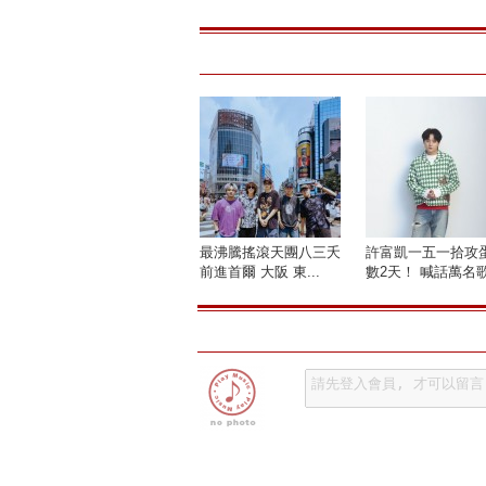
最沸騰搖滾天團八三夭
許富凱一五一拾攻
前進首爾 大阪 東...
數2天！ 喊話萬名歌.