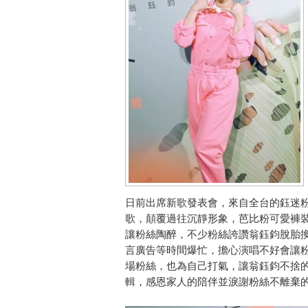
日前出席新歌發表會，來自全台的鈺迷粉
歌，顛覆過往沉靜形象，芭比粉可愛褲裝唱跳新
讓粉絲陶醉，不少粉絲誇讚翁鈺鈞脫胎
言廣告等時間爆忙，擔心演唱不好會讓
場粉絲，也為自己打氣，讓翁鈺鈞不捨
輯，感恩家人的陪伴並淚謝粉絲不離棄