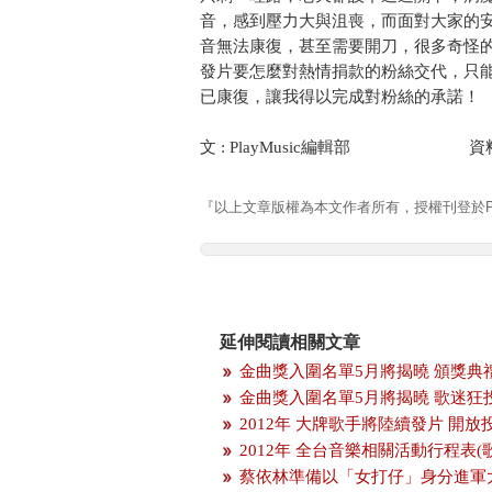
音，感到壓力大與沮喪，而面對大家的
音無法康復，甚至需要開刀，很多奇怪
發片要怎麼對熱情捐款的粉絲交代，只
已康復，讓我得以完成對粉絲的承諾！
文 : PlayMusic編輯部 資料
『以上文章版權為本文作者所有，授權刊登於Pla
延伸閱讀相關文章
金曲獎入圍名單5月將揭曉 頒獎典
金曲獎入圍名單5月將揭曉 歌迷狂
2012年 大牌歌手將陸續發片 開
2012年 全台音樂相關活動行程表(
蔡依林準備以「女打仔」身分進軍