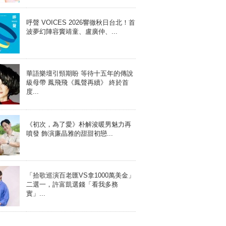
呼聲 VOICES 2026響徹秋日台北！首
波夢幻陣容竇靖童、盧廣仲、...
華語樂壇引頸期盼 等待十五年的傳說
級母帶 鳳飛飛《鳳聲再續》 終於首
度...
《初次，為了愛》朴解浚暖男魅力再
噴發 飾演廉晶雅的甜甜初戀...
「拾歌巡演百老匯VS拿1000萬美金」
二選一，許富凱選錢「看我多務
實」...