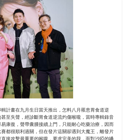
專輯計畫在九月生日當天推出，怎料八月罹患胃食道逆
的甚至失聲，經診斷胃食道逆流灼傷喉嚨，當時專輯錄音
容易康復，聲帶囊腫接續上門，只能耐心吃藥治療，因而
比賽都很順利過關，但在發片這關卻遇到大魔王，離發片
魔直接攻擊最重要的喉嚨，要求完美的我，面對沙啞的嗓