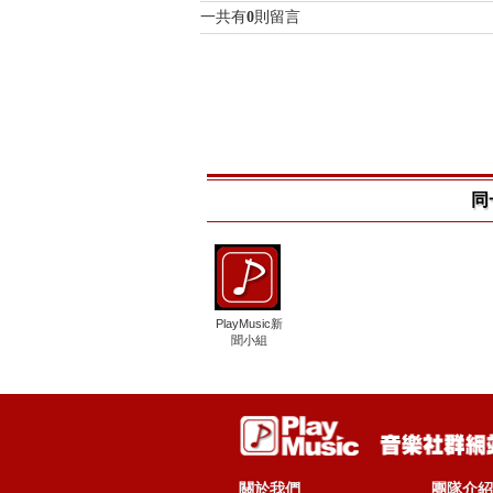
一共有
0
則留言
同
PlayMusic新
聞小組
關於我們
團隊介紹