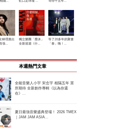
相隔...
虹口足球場 ...
等待十五年...
女林理惠出
獨立樂團「塵沐」
等了20多年的聚會
張...
全新巡迴《什...
「泰」嗨！...
本週熱門文章
全能音樂人小宇 宋念宇 相隔五年 眾
所期待 全新創作專輯《以為你還
在》...
夏日最強音樂盛典登場！ 2026 TMEX
｜JAM JAM ASIA...