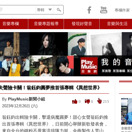
字
專欄作家
音樂專欄
音樂專題報導
發現好聲音
音樂與生活
失聲險卡關！翁鈺鈞圓夢推首張專輯《異想世界》
PlayMusic新聞小組
By
0
0
215
2023年12月26日 (六)
翁鈺鈞出輯險卡關，擊退病魔圓夢！甜心女聲翁鈺鈞推
出首張專輯《異想世界》，日前開心舉辦新歌發表會，
全能音
來自全台的鐵粉不畏寒流排隊力挺，金曲製作人荒山