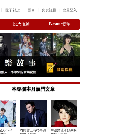
|
|
|
電子雜誌
電台
|
免費註冊
會員登入
投票活動
P-music榜單
本專欄本月熱門文章
樂人小宇
周興哲上海站再訪
華語樂壇引頸期盼