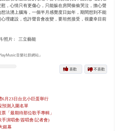
安慰，心情只有更傷心，只能躲在房間偷偷哭泣，擔心聲
的想法湧上腦海，一個半月感覺度日如年，期間想到不能
能心理建設，也許聲音會改變，要坦然接受，很慶幸目前
/照片 : 三立藝能
yMusic音樂社群網站』
喜歡
不喜歡
禮6月23日台北小巨蛋舉行
投預測入圍名單
放投票「最期待那位歌手專輯」
歌手演唱會/簽唱會/記者會)
大銀幕