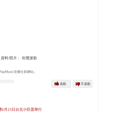
料/照片 : 街聲派歌
yMusic音樂社群網站』
喜歡
不喜歡
禮6月23日台北小巨蛋舉行