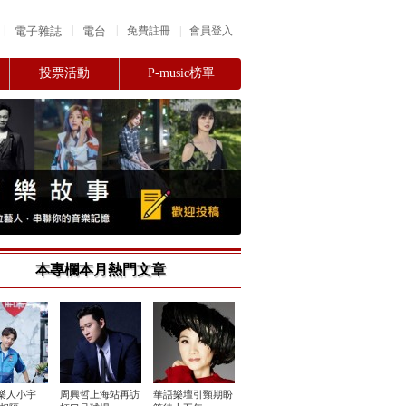
|
|
|
電子雜誌
電台
|
免費註冊
會員登入
投票活動
P-music榜單
本專欄本月熱門文章
樂人小宇
周興哲上海站再訪
華語樂壇引頸期盼