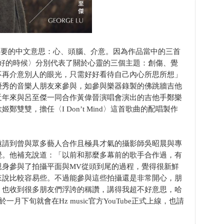
個主要的中文意思：心、頭腦、介意。因為作品當中的三首
〉、〈最好的時候〉分別代表了關於心靈的三個主題：創傷、覺
不再介意別人的眼光，只需好好看待自己內心所思所想」
優秀的音樂人朋友來參與，如參與樂器錄製的佛跳牆吉他
近年來與呂至傑一同合作黃偉晉演唱會演出的吉他手鄭樂
雙雙，擔任〈I Don’t Mind〉這首歌曲的配唱製作
邀請到曾與眾多藝人合作且極具才氣的攝影師吳昭晨與專
覺。他補充說道：「以前和那麼多幕前的歌手合作過，有
親身參與了拍攝平面與MV從頭到尾的過程，覺得很新鮮
來說比較容易些。不過能參與這些拍攝還是非常開心，朋
，也收到很多朋友們浮誇的稱讚，講得我超不好意思，哈
月下旬就會在Hz music官方YouTube正式上線，也請