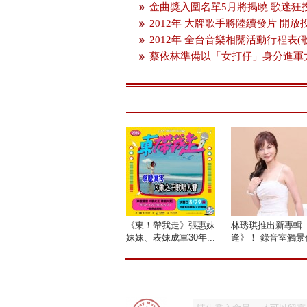
金曲獎入圍名單5月將揭曉 歌迷狂
2012年 大牌歌手將陸續發片 開
2012年 全台音樂相關活動行程表(
蔡依林準備以「女打仔」身分進軍
《東！帶我走》張惠妹
林琇琪推出新專輯
妹妹、表妹成軍30年...
逢》！ 錄音室觸景傷