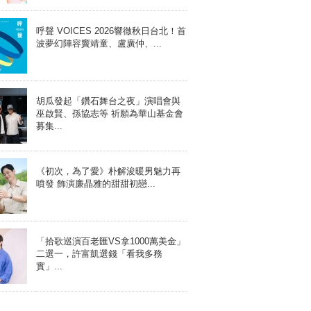
呼聲 VOICES 2026響徹秋日台北！首
波夢幻陣容竇靖童、盧廣仲、...
胡瓜發起「鑽石舞台之夜」演唱會與
巫啟賢、孫協志等 祈願為華山基金會
募集...
《初次，為了愛》朴解浚暖男魅力再
噴發 飾演廉晶雅的甜甜初戀...
「拾歌巡演百老匯VS拿1000萬美金」
二選一，許富凱選錢「看我多務
實」...