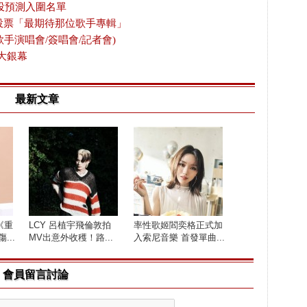
投預測入圍名單
放投票「最期待那位歌手專輯」
歌手演唱會/簽唱會/記者會)
大銀幕
最新文章
《重
LCY 呂植宇飛倫敦拍
率性歌姬閻奕格正式加
...
MV出意外收穫！路...
入索尼音樂 首發單曲...
會員留言討論