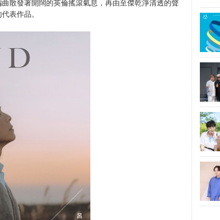
編曲散發著開闊的英倫搖滾氣息，再由至傑乾淨清透的聲
的代表作品。