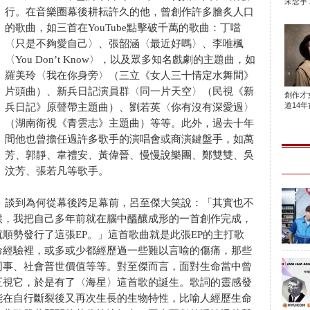
宋念宇 
行。在音樂圈幕後耕耘許久的他，曾創作許多膾炙人口
的歌曲，如三首在YouTube點擊破千萬的歌曲：丁噹
〈只是不夠愛自己〉、張韶涵〈最近好嗎〉、李唯楓
〈You Don’t Know〉，以及眾多知名戲劇的主題曲，如
羅美玲〈我在你身旁〉（三立《女人三十情定水舞間》
片頭曲）、新兵日記演員群〈同一片天空〉（民視《新
創作才
道14年首
兵日記》原聲帶主題曲）、劉若英〈你有沒有深愛過〉
（湖南衛視《青雲志》主題曲）等等。此外，過去十年
間他也曾擔任過許多歌手的演唱會或商演鍵盤手，如萬
芳、郭靜、韋禮安、黃偉晉、慢慢說樂團、鄭雙雙、吳
汶芳、張若凡等歌手。
談到為何從幕後跨足幕前，呂至傑大笑說：「其實也不
候，我把自己多年前就在腦中醞釀成形的一首創作完成，
順勢發行了這張EP。」這首歌曲就是此張EP的主打歌
命經驗裡，或多或少都經歷過一些難以言喻的傷痛，那些
同事、社會普世價值等等。對至傑而言，面對生命當中曾
正視它，於是有了〈海星〉這首歌的誕生。歌詞的靈感發
星能在自行斷裂後又再次生長的生物特性，比喻人經歷生命