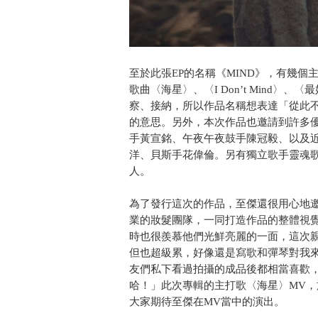
至於此張EP的名稱《MIND》，有幾
歌曲〈海星〉、〈I Don’t Mind
察、接納，所以作品名稱想表達「從此
的意思。另外，本次作品也邀請到許多
手黃宣銘、午夜午夜鼓手陳冠毅、以及
洋、貝斯手花偉倫。另有獨立歌手靈魂歌姬鄭
人。
為了發行這次的作品，至傑還很用心地
業的妝髮團隊，一同打造作品的整體視
時也很羨慕他們光鮮亮麗的一面，這次
但也超級累，好像還是寫歌和彈琴對我
友們私下看過拍攝的成品後都相當喜歡
哈！」此次專輯的主打歌〈海星〉MV，於一
大家期待至傑在MV當中的演出。