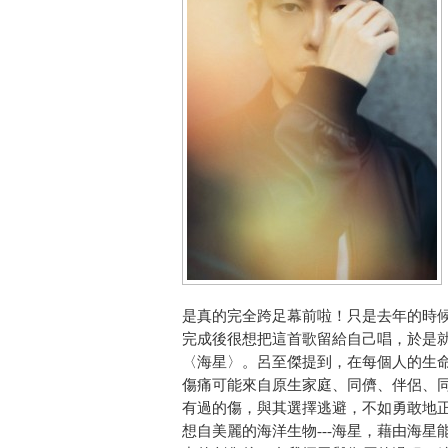
是真的完全跨足幕前啦！只是去年的時
完成後很想把這首歌留給自己唱，於是就
〈海星〉。呂至傑提到，在每個人的生
傷痛可能來自原生家庭、同儕、伴侶、
有過的傷，與其選擇逃避，不如勇敢地
想自美麗的海洋生物---海星，藉由海