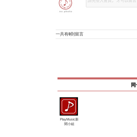
一共有
0
則留言
同
PlayMusic新
聞小組