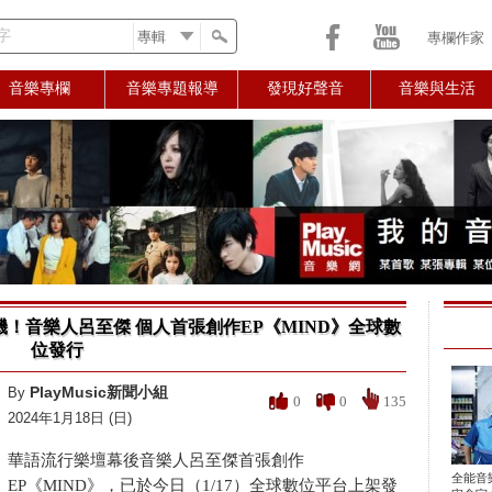
字
專欄作家
音樂專欄
音樂專題報導
發現好聲音
音樂與生活
！音樂人呂至傑 個人首張創作EP《MIND》全球數
位發行
PlayMusic新聞小組
By
0
0
135
2024年1月18日 (日)
華語流行樂壇幕後音樂人呂至傑首張創作
全能音
EP《MIND》，已於今日（1/17）全球數位平台上架發