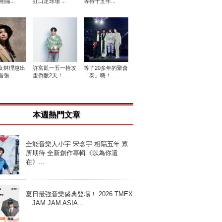
相隔...
虹口足球場 ...
等待十五年...
女林理惠出
許富凱一五一拾攻
等了20多年的聚會
張...
蛋倒數2天！...
「泰」嗨！...
本週熱門文章
全能音樂人小宇 宋念宇 相隔五年 眾
所期待 全新創作專輯《以為你還
在》...
夏日最強音樂盛典登場！ 2026 TMEX
｜JAM JAM ASIA...