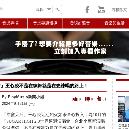
字
專欄作家
音樂專欄
音樂專題報導
發現好聲音
音樂與生活
」王心凌不是在練舞就是在去練唱的路上！
PlayMusic新聞小組
By
0
0
81
2024年9月21日 (一)
「甜蜜天后」王心凌近期如火如荼全心投入，為10月的
「SUGAR HIGH 2.0世界巡迴演唱會」台北小巨蛋演唱
全能音
會做準備，不是在練舞就是在去練唱的路上，賣力排練