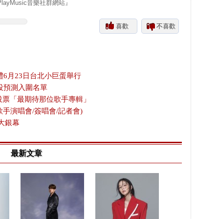
yMusic音樂社群網站』
喜歡
不喜歡
禮6月23日台北小巨蛋舉行
投預測入圍名單
放投票「最期待那位歌手專輯」
歌手演唱會/簽唱會/記者會)
大銀幕
最新文章