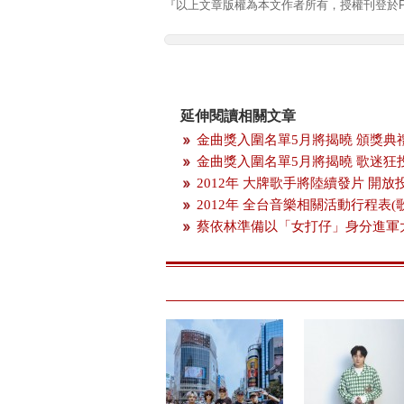
『以上文章版權為本文作者所有，授權刊登於Pla
延伸閱讀相關文章
金曲獎入圍名單5月將揭曉 頒獎典
金曲獎入圍名單5月將揭曉 歌迷狂
2012年 大牌歌手將陸續發片 開
2012年 全台音樂相關活動行程表(
蔡依林準備以「女打仔」身分進軍