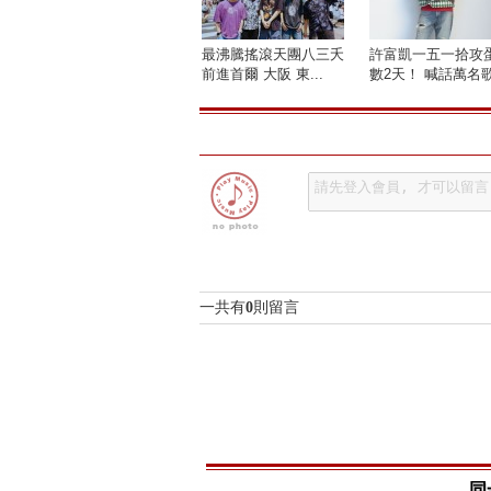
最沸騰搖滾天團八三夭
許富凱一五一拾攻
前進首爾 大阪 東...
數2天！ 喊話萬名歌.
一共有
0
則留言
同