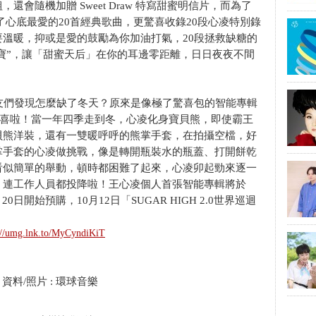
會隨機加贈 Sweet Draw 特寫甜蜜明信片，而為了
了心底最愛的20首經典歌曲，更驚喜收錄20段心凌特別錄
溫暖，抑或是愛的鼓勵為你加油打氣，20段拯救缺糖的
天陪伴”凌寶”，讓「甜蜜天后」在你的耳邊零距離，日日夜夜不間
們發現怎麼缺了冬天？原來是像極了驚喜包的智能專輯
一個小驚喜啦！當一年四季走到冬，心凌化身寶貝熊，即使霸王
貝熊洋裝，還有一雙暖呼呼的熊掌手套，在拍攝空檔，好
掌手套的心凌做挑戰，像是轉開瓶裝水的瓶蓋、打開餅乾
看似簡單的舉動，頓時都困難了起來，心凌卯起勁來逐一
，連工作人員都投降啦！王心凌個人首張智能專輯將於
20日開始預購，10月12日「SUGAR HIGH 2.0世界巡迴
://umg.lnk.to/MyCyndiKiT
/照片 : 環球音樂