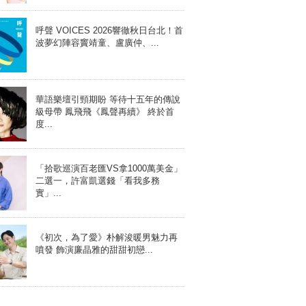
呼聲 VOICES 2026響徹秋日台北！首
波夢幻陣容竇靖童、盧廣仲、...
華語樂壇引頸期盼 等待十五年的傳說
級母帶 鳳飛飛《鳳聲再續》 終於首
度...
「拾歌巡演百老匯VS拿1000萬美金」
二選一，許富凱選錢「看我多務
實」...
《初次，為了愛》朴解浚暖男魅力再
噴發 飾演廉晶雅的甜甜初戀...