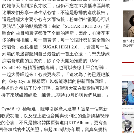
宋念宇 
的她每天都到深夜才收工，但仍不忘在IG廣播專區與歌
迷朋友們分享一些生活心情，不論是彩排的進度報告，
還是提醒大家要小心有大雨特報，粉絲們都很開心可以
更貼近心凌的點點滴滴！由於「SUGAR HIGH 2.0」演
唱會的曲目和表演都做了全面的翻新，因此，心凌花更
多的時間排練，每一個表演，每一段設計都仿若全新的
創作才
道14年首
演唱會，她也相信「SUGAR HIGH 2.0」，會讓每一位
到場的歌迷都聽到自己最愛的一首王心凌；而想先練練
演唱會歌曲的朋友們，除了今天開始預購的《My!
Cyndi! +》極精選智能專輯，也可以去線上平台點聽，
一起大聲唱起來！心凌更表示，「這次為了將已經絕版
的《My!Cyndi!極精選》以智能專輯的嶄新面貌回歸，
在每首歌之後錄了段小叮嚀，希望讓大家在聽歌時可以有
接下來我繼續練歌、練舞….期待10月份與你們見面。」
Cyndi! +》極精選，隨即引起廣大迴響！這是一個嶄新
與收藏功能，以及線上數位音樂與便利性的全新娛樂視聽
心凌，不只是推出韓國原裝進口KiT Album，更有全
四倍加成的生活美照，串起2025貼身年曆，寫真集規格