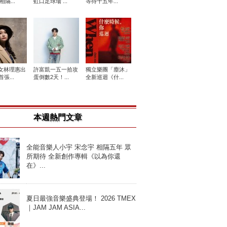
相隔...
虹口足球場 ...
等待十五年...
女林理惠出
許富凱一五一拾攻
獨立樂團「塵沐」
張...
蛋倒數2天！...
全新巡迴《什...
本週熱門文章
全能音樂人小宇 宋念宇 相隔五年 眾
所期待 全新創作專輯《以為你還
在》...
夏日最強音樂盛典登場！ 2026 TMEX
｜JAM JAM ASIA...