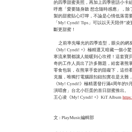
的四季甜蜜美照，再加上四季密語小卡組，還
呼應「愛要隨身聽 想念隨時感應」，除
製的甜蜜貼心叮嚀，不論是心情低落需要
「My! Cyndi! Tips」可以以天
斷更甜蜜！
之前率先曝光的四季造型，眼尖的網友
《My! Cyndi! +》極精選又暗藏
寒流來襲都讓人能暖到心坎裡！這套寶
奇的工作人員出了許多難題，給套著熊
零食包裝，在熊掌手套的阻礙下，這些
克服，唯獨打電腦跟扣鈕扣實在是太難
《My! Cyndi!》極精選發行滿4周年的9月
演唱會」台北小巨蛋的首日甜蜜推出。
王心凌《My! Cyndi! +》KiT Album
https
文 : PlayMusic編輯部 資料