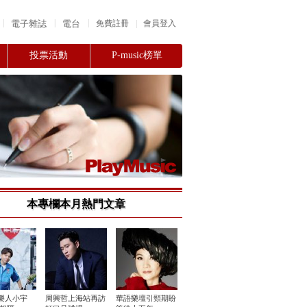
|
|
|
電子雜誌
電台
|
免費註冊
會員登入
投票活動
P-music榜單
本專欄本月熱門文章
樂人小宇
周興哲上海站再訪
華語樂壇引頸期盼