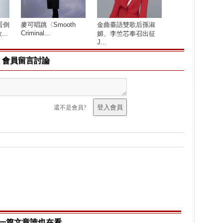
蛋倒
麥可唱跳〈Smooth
金曲臺語雙歌后孫淑
Criminal...
..
媚、李竺芯奉召出征
J...
會員留言討論
還不是會員?
一篇文章誰也在看