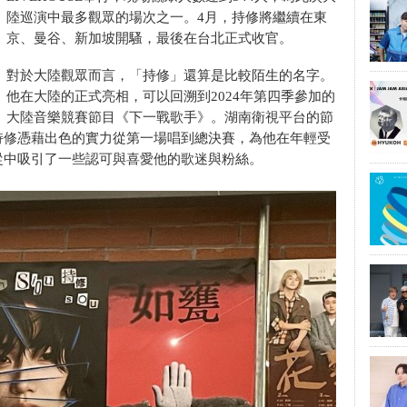
陸巡演中最多觀眾的場次之一。4月，持修將繼續在東
京、曼谷、新加坡開騷，最後在台北正式收官。
對於大陸觀眾而言，「持修」還算是比較陌生的名字。
他在大陸的正式亮相，可以回溯到2024年第四季參加的
大陸音樂競賽節目《下一戰歌手》。湖南衛視平台的節
持修憑藉出色的實力從第一場唱到總決賽，為他在年輕受
從中吸引了一些認可與喜愛他的歌迷與粉絲。