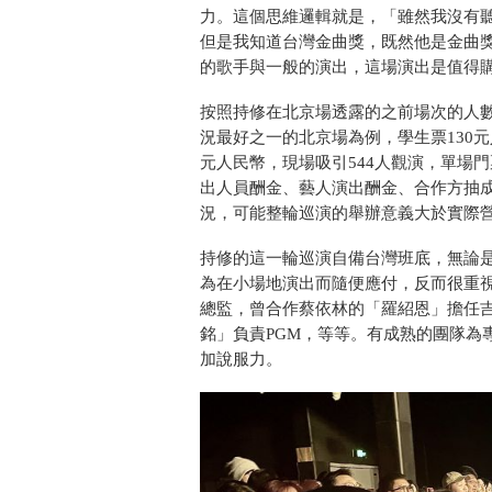
力。這個思維邏輯就是，「雖然我沒有
但是我知道台灣金曲獎，既然他是金曲
的歌手與一般的演出，這場演出是值得
按照持修在北京場透露的之前場次的人
況最好之一的北京場為例，學生票130元人民
元人民幣，現場吸引544人觀演，單場門
出人員酬金、藝人演出酬金、合作方抽
況，可能整輪巡演的舉辦意義大於實際
持修的這一輪巡演自備台灣班底，無論
為在小場地演出而隨便應付，反而很重
總監，曾合作蔡依林的「羅紹恩」擔任
銘」負責PGM，等等。有成熟的團隊為
加說服力。