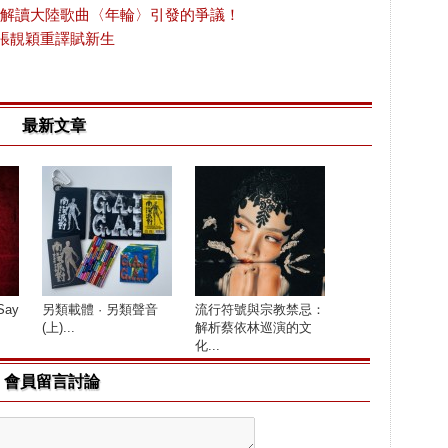
，解讀大陸歌曲〈年輪〉引發的爭議！
張靚穎重譯賦新生
最新文章
Say
另類載體 · 另類聲音
流行符號與宗教禁忌：
(上)...
解析蔡依林巡演的文
化...
會員留言討論