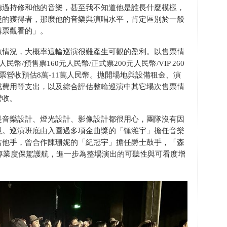
聽過持修和他的音樂，甚至我不知道他是誰長什麼模樣，
獎的獲得者，那麼他的音樂與演唱水平，肯定區別於一般
購票觀看的」。
數情況，大概率這輪巡演很難產生可觀的盈利。以售票情
幣/預售票160元人民幣/正式票200元人民幣/VIP 260
票營收預估8萬-11萬人民幣。拋開場地與設備租金、演
成費用等支出，以及綜合評估整輪巡演中其它場次售票情
營收。
是音樂設計、燈光設計、影像設計都很用心，團隊沒有因
視。巡演班底由入圍過多項金曲獎的「锺潍宇」擔任音樂
吉他手，曾合作陳珊妮的「紀冠宇」擔任爵士鼓手，「森
專業度保駕護航，進一步為整場演出的可聽性與可看度增