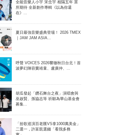
全能音樂人小宇 宋念宇 相隔五年 眾
所期待 全新創作專輯《以為你還
在》...
夏日最強音樂盛典登場！ 2026 TMEX
｜JAM JAM ASIA...
呼聲 VOICES 2026響徹秋日台北！首
波夢幻陣容竇靖童、盧廣仲、...
胡瓜發起「鑽石舞台之夜」演唱會與
巫啟賢、孫協志等 祈願為華山基金會
募集...
「拾歌巡演百老匯VS拿1000萬美金」
二選一，許富凱選錢「看我多務
實」...