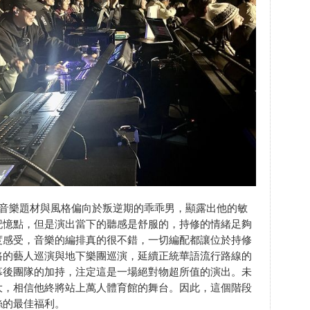
的音樂題材與風格偏向於叛逆期的乖乖男，顯露出他的敏
記憶點，但是演出當下的聽感是舒服的，持修的情緒足夠
度感受，音樂的編排真的很不錯，一切編配都讓位於持修
路的藝人巡演與地下樂團巡演，延續正統華語流行路線的
幕後團隊的加持，注定這是一場絕對物超所值的演出。未
大，相信他終將站上萬人體育館的舞台。因此，這個階段
絲的最佳福利。