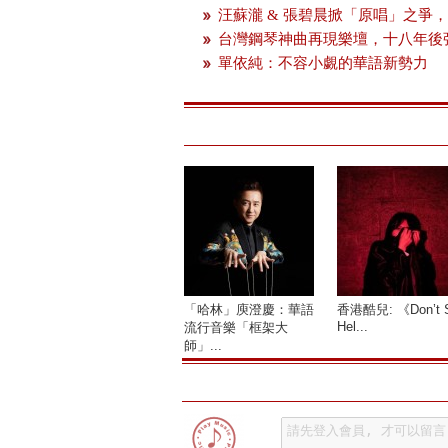
汪蘇瀧 & 張碧晨掀「原唱」之爭
台灣鋼琴神曲再現樂壇，十八年後
單依純：不容小覷的華語新勢力
「哈林」庾澄慶：華語
香港酷兒: 《Don’t 
Hel...
流行音樂「框架大
師」...