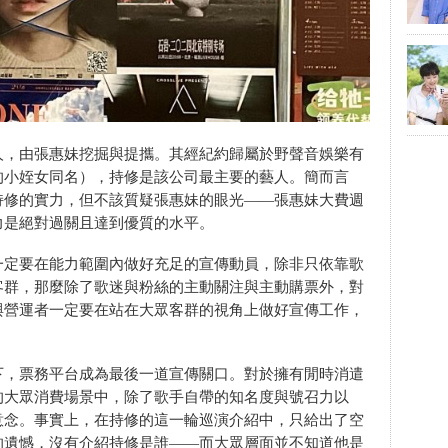
人，由張惠妹挖掘與提攜。其經紀約歸屬於野聲音娛樂有
的小姪女同名），持修是該公司最主要的藝人。簡而言
持修的實力，但不該質疑張惠妹的眼光——張惠妹大費週
力是絕對過關且達到優質的水平。
一定要在能力範圍內做好充足的宣傳動員，除非只依靠歌
客群，那麼除了歌迷與粉絲的主動關注與主動購票外，對
與營運者一定要在站在大眾客群的視角上做好宣傳工作，
下，票務平台成為最後一道宣傳關口。對於擁有閒時消遣
的大眾消費場景中，除了歌手自帶的知名度與號召力以
意念。事實上，在持修的這一輪巡演介紹中，只給出了空
的遺憾，沒有介紹持修是誰——而大眾層面並不知道他是