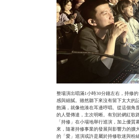
整場演出唱滿1小時30分鐘左右，持修
感與細膩。雖然聽下來沒有留下太大的
飽滿，就像他湊在耳邊哼唱。從這個角
的人聲傳達，主次明晰。有別於網紅歌
「持修」在小場地舉行巡演，加上優質
來，隨著持修事業的發展與影響力的擴
的「愛」巡演或許是屬於持修歌迷與粉