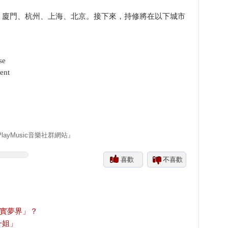
、廈門、杭州、上海、北京。接下來，持修將在以下城市
se
ent
yMusic音樂社群網站』
喜歡
不喜歡
真實夢界」？
一姐」