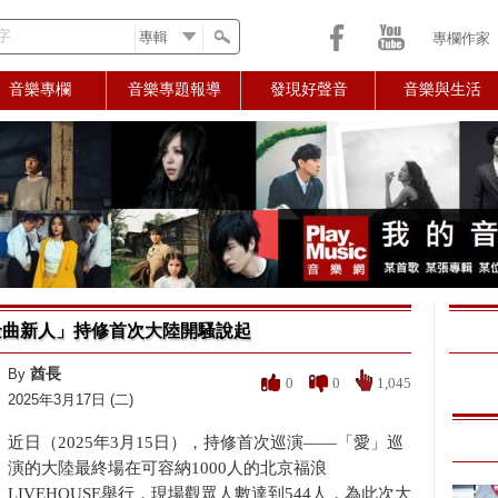
字
專欄作家
音樂專欄
音樂專題報導
發現好聲音
音樂與生活
曲新人」持修首次大陸開騷說起
酋長
By
0
0
1,045
2025年3月17日 (二)
近日（2025年3月15日），持修首次巡演——「愛」巡
演的大陸最終場在可容納1000人的北京福浪
LIVEHOUSE舉行，現場觀眾人數達到544人，為此次大