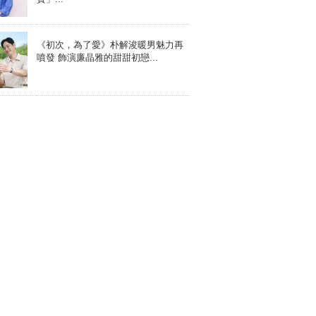
《初次，為了愛》朴解浚暖男魅力再
噴發 飾演廉晶雅的甜甜初戀...