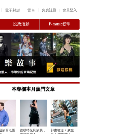
|
|
|
電子雜誌
電台
|
免費註冊
會員登入
投票活動
P-music榜單
本專欄本月熱門文章
巡演百老匯
​從模特兒到演員，
郭書瑤迎36歲生