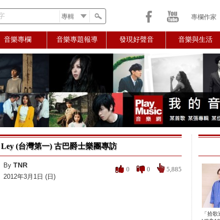
字
專欄作家
音樂專欄
音樂專題報導
發現好聲音
音樂與生活
la Ley (台灣第一) 古巴爵士樂團專訪
TNR
By
0
0
5,885
2012年3月1日 (日)
「拾歌