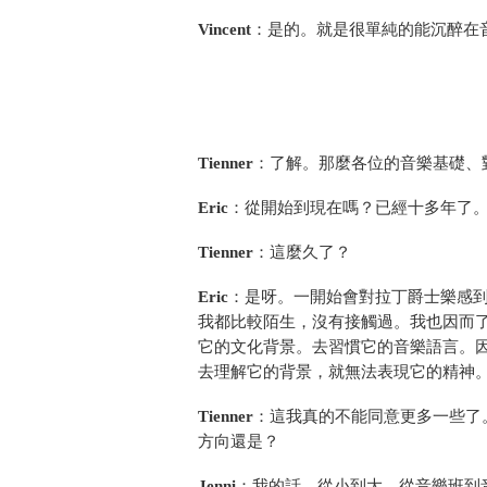
Vincent
：是的。就是很單純的能沉醉在
Tienner
：了解。那麼各位的音樂基礎、
Eric
：從開始到現在嗎？已經十多年了
Tienner
：這麼久了？
Eric
：是呀。一開始會對拉丁爵士樂感
我都比較陌生，沒有接觸過。我也因而
它的文化背景。去習慣它的音樂語言。
去理解它的背景，就無法表現它的精神
Tienner
：這我真的不能同意更多一些了。謝
方向還是？
Jenni
：我的話，從小到大，從音樂班到