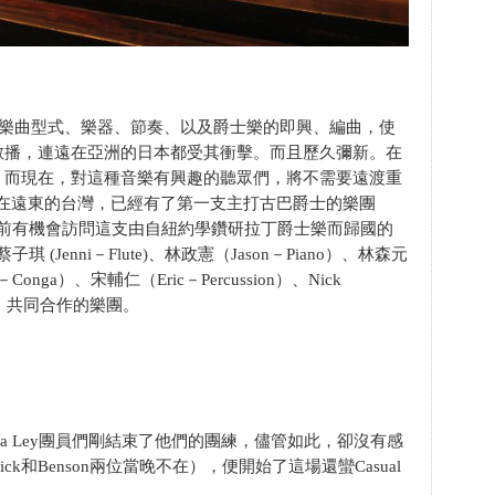
些樂曲型式、樂器、節奏、以及爵士樂的即興、編曲，使
散播，連遠在亞洲的日本都受其衝擊。而且歷久彌新。在
。而現在，對這種音樂有興趣的聽眾們，將不需要遠渡重
。在遠東的台灣，已經有了第一支主打古巴爵士的樂團
份結束前有機會訪問這支由自紐約學鑽研拉丁爵士樂而歸國的
蔡子琪 (Jenni－Flute)、林政憲（Jason－Piano）、林森元
－Conga）、宋輔仁（Eric－Percussion）、Nick
Sax）共同合作的樂團。
 la Ley團員們剛結束了他們的團練，儘管如此，卻沒有感
和Benson兩位當晚不在），便開始了這場還蠻Casual