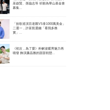
巫啟賢、孫協志等 祈願為華山基金會
募集...
「拾歌巡演百老匯VS拿1000萬美金」
二選一，許富凱選錢「看我多務
實」...
《初次，為了愛》朴解浚暖男魅力再
噴發 飾演廉晶雅的甜甜初戀...