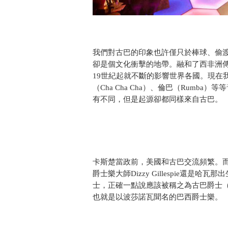
我們對古巴的印象也許僅只於棒球、偷
卻是個文化衝擊的地帶。融和了西非洲
19世紀起就不斷的影響世界各國。現在
（Cha Cha Cha）、倫巴（Rum
有不同，但是起源卻都同樣來自古巴。
卡斯楚當政前，美國和古巴交流頻繁。而
爵士樂大師Dizzy Gillespie還是哈
士，正確一點說應該被稱之為古巴爵士（Afr
也就是以波莎諾瓦聞名的巴西爵士樂。