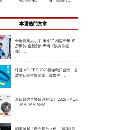
...
蔡思韵三十...
日！攜閨蜜丫...
本週熱門文章
全能音樂人小宇 宋念宇 相隔五年 眾
所期待 全新創作專輯《以為你還
在》...
呼聲 VOICES 2026響徹秋日台北！首
波夢幻陣容竇靖童、盧廣仲、...
夏日最強音樂盛典登場！ 2026 TMEX
｜JAM JAM ASIA...
胡瓜發起「鑽石舞台之夜」演唱會與