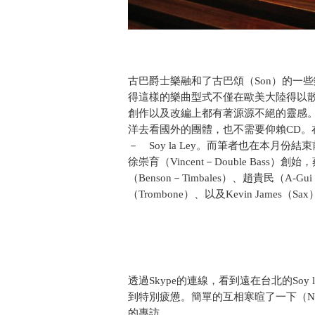
古巴爵士樂融和了古巴頌（Son）的一
得這樣的樂曲型式不僅在歐美大陸得以
創作以及改編上都有著源源不絕的靈感
洋去看國外的團體，也不需要仰賴CD
－ Soy la Ley。而筆者也在本月
徐崇育（Vincent－Double Bass）創始，
（Benson－Timbales）、趙貴民（A-Gui
（Trombone）、以及Kevin James（
透過Skype的連線，看到遠在台北的Soy
到特別疲憊。簡單的互相寒暄了一下（Nick
的專訪。