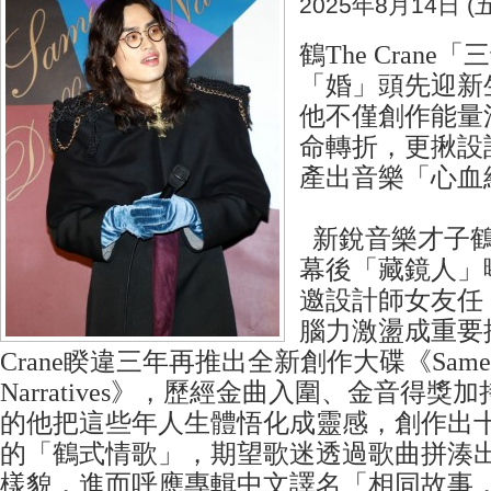
2025年8月14日 (五
鶴The Crane
「婚」頭先迎新
他不僅創作能量
命轉折，更揪設
產出音樂「心血
新銳音樂才子鶴Th
幕後「藏鏡人」
邀設計師女友任
腦力激盪成重要推
Crane睽違三年再推出全新創作大碟《Same Storie
Narratives》，歷經金曲入圍、金音得
的他把這些年人生體悟化成靈感，創作出
的「鶴式情歌」，期望歌迷透過歌曲拼湊
樣貌，進而呼應專輯中文譯名「相同故事