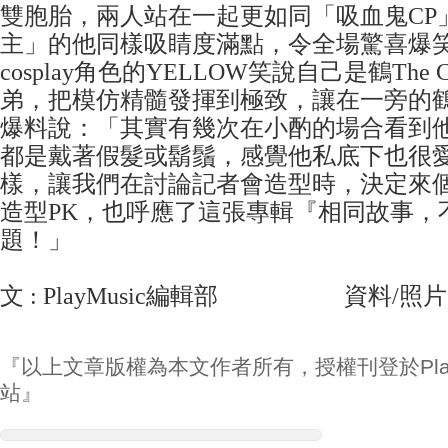
雙胞胎，兩人站在一起更如同「吸血鬼CP
主」的他同樣吸睛度滿點，令全場驚喜爆
cosplay角色的YELLOW笑說自己是鶴The 
弟，把模仿精髓發揮到極致，讓在一旁的鶴The
爆料說：「其實有幾次在小酌的場合看到他(Y
都是戴著假髮或鬍鬚，感覺他私底下也很
樣，讓我們在討論記者會造型時，決定來個真假鶴
造型PK，也呼應了這張專輯『相同故事，
題！」
文 : PlayMusic編輯部 資料/照片
『以上文章版權為本文作者所有，授權刊登於Play
站』