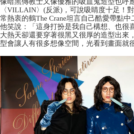
像暗黑傳教士又像優雅的吸血鬼造型也呼
〈VILLAIN〉(反派)，可說吸睛度十足
常熱衷的鶴The Crane坦言自己酷愛帶點
他笑說：「這身打扮是我自己構想、也很
大熱天卻還要穿著很黑又很厚的造型出來
型會讓人有很多想像空間，光看到畫面就