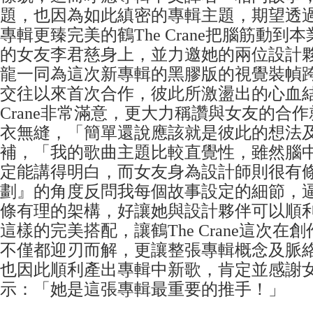
題，也因為如此縝密的專輯主題，期望透
專輯更臻完美的鶴The Crane把腦筋動到
的女友李君慈身上，並力邀她的兩位設計
龍一同為這次新專輯的黑膠版的視覺裝幀
交往以來首次合作，彼此所激盪出的心血結
Crane非常滿意，更大力稱讚與女友的合
衣無縫，「簡單還說應該就是彼此的想法
補，「我的歌曲主題比較直覺性，雖然腦
定能講得明白，而女友身為設計師則很有
劃』的角度反問我每個故事設定的細節，
條有理的架構，好讓她與設計夥伴可以順
這樣的完美搭配，讓鶴The Crane這次在
不僅都迎刃而解，更讓整張專輯概念及脈
也因此順利產出專輯中新歌，肯定並感謝
示：「她是這張專輯最重要的推手！」