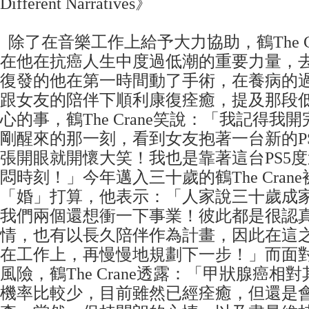
Different Narratives》
除了在音樂工作上給予大力協助，鶴The C
在他在抗癌人生中度過低潮的重要力量，
復發的他在第一時間動了手術，在養病的
跟女友的陪伴下順利康復痊癒，提及那段
心的事，鶴The Crane笑說：「我記得我
剛醒來的那一刻，看到女友抱著一台新的P
張開眼就開懷大笑！我也是靠著這台PS5
悶時刻！」今年邁入三十歲的鶴The Cran
「婚」打算，他表示：「人家說三十歲成
我們兩個還想衝一下事業！彼此都是很認
情，也有以長久陪伴作為計畫，因此在這
在工作上，再慢慢地規劃下一步！」而面
風險，鶴The Crane透露：「甲狀腺癌相
機率比較少，目前雖然已經痊癒，但還是