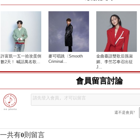
許富凱一五一拾攻蛋倒
麥可唱跳〈Smooth
金曲臺語雙歌后孫淑
Criminal...
數2天！ 喊話萬名歌...
媚、李竺芯奉召出征
J...
會員留言討論
還不是會員?
一共有
0
則留言