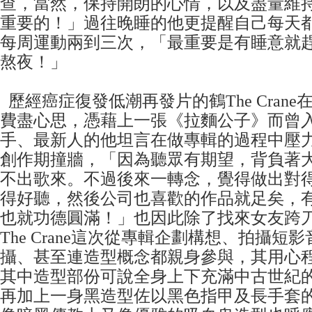
查，當然，保持開朗的心情，以及盡量維
重要的！」過往晚睡的他更提醒自己每天
每周運動兩到三次，「最重要是有睡意就
熬夜！」
歷經癌症復發低潮再發片的鶴The Cran
費盡心思，憑藉上一張《拉麵公子》而曾
手、最新人的他坦言在做專輯的過程中壓
創作期撞牆，「因為聽眾有期望，背負著
不出歌來。不過後來一轉念，覺得做出對
得好聽，然後公司也喜歡的作品就足矣，
也就功德圓滿！」也因此除了找來女友跨
The Crane這次從專輯企劃構想、拍攝短
攝、甚至連造型概念都親身參與，其用心
其中造型部份可說全身上下充滿中古世紀
再加上一身黑造型佐以黑色指甲及長手套