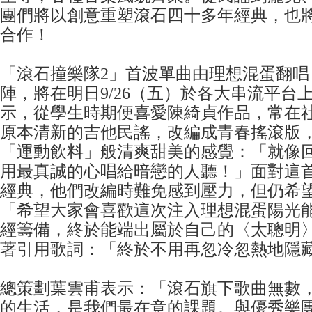
團們將以創意重塑滾石四十多年經典，也
合作！
「滾石撞樂隊2」首波單曲由理想混蛋翻唱
陣，將在明日9/26（五）於各大串流平台
示，從學生時期便喜愛陳綺貞作品，常在
原本清新的吉他民謠，改編成青春搖滾版
「運動飲料」般清爽甜美的感覺：「就像
用最真誠的心唱給暗戀的人聽！」面對這
經典，他們改編時難免感到壓力，但仍希
「希望大家會喜歡這次注入理想混蛋陽光
經籌備，終於能端出屬於自己的〈太聰明
著引用歌詞：「終於不用再忽冷忽熱地隱
總策劃葉雲甫表示：「滾石旗下歌曲無數
的生活，是我們最在意的課題。與優秀樂