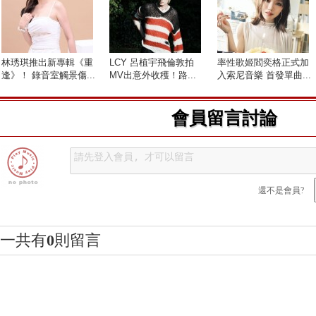
林琇琪推出新專輯《重
LCY 呂植宇飛倫敦拍
率性歌姬閻奕格正式加
逢》！ 錄音室觸景傷...
MV出意外收穫！路...
入索尼音樂 首發單曲...
會員留言討論
還不是會員?
一共有
0
則留言