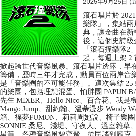
2025年9月25日 (五
滾石唱片於 202
樂隊」，集結兩岸
典，讓金曲在新
後，這個史詩級
「滾石撞樂隊2」將
起，每週上架 2
掀起跨世代音樂風暴。滾石唱片透露，早在 2
籌備，歷時三年才完成，動員百位兩岸音
是「音樂圈的不可能任務」。這次集結 25
的樂團，包括理想混蛋、怕胖團 PAPUN 
先生 MIXER、Hello Nico、百合花、
Mango Jump、甜約翰、溫蒂漫步 Wendy W
箱、福夢FUMON、莉莉周她說、椅子樂
SONNIE 桑尼、淺堤、守夜人、溫室雜
星等，各種音樂風貌齊聚。從民謠到龐克