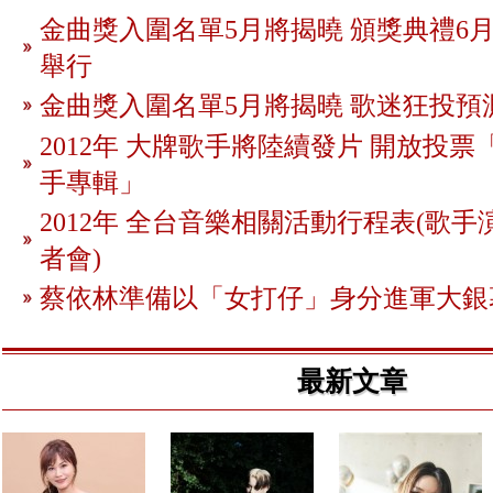
金曲獎入圍名單5月將揭曉 頒獎典禮6月
舉行
金曲獎入圍名單5月將揭曉 歌迷狂投預
2012年 大牌歌手將陸續發片 開放投
手專輯」
2012年 全台音樂相關活動行程表(歌手
者會)
蔡依林準備以「女打仔」身分進軍大銀
最新文章