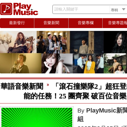
請輸入關鍵字
最新發行
音樂新聞
音樂專欄
音樂專題
華語音樂新聞
「滾石撞樂隊2」超狂登
能的任務！25 團齊聚 破百位音樂
PlayMusic新
By
組