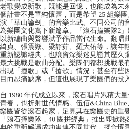
老歌變成新歌，既能是回憶，也能成為未
個計畫不是單純懷舊，而是希望 25 組樂
演「華山論劍」的音樂比武。不同公司的
為樂團文化寫下新篇章。「滾石撞樂隊2」
以新編曲與聲響賦予作品當代生命。翻唱
綺貞、張震嶽、梁靜茹、羅大佑等，讓年
重新認識經典，也讓資深樂迷見證其歷久
最大挑戰是歌曲分配。樂團們都想挑戰最
出現「撞歌」或「搶歌」情況；甚至有些
目而忍痛缺席，但這也展現了樂團們的投
自 1980 年代成立以來，滾石唱片累積大
青春，也折射世代情感。伍佰&China Bl
樂團皆從滾石起家，足見其在樂團史的重要性
「滾石撞樂隊，40 團拼經典」推出即掀
典的重新解讀成功串連不同世代，揉合懷