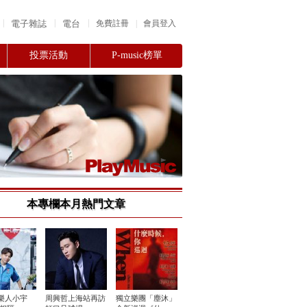
|
|
|
電子雜誌
電台
|
免費註冊
會員登入
投票活動
P-music榜單
本專欄本月熱門文章
樂人小宇
周興哲上海站再訪
獨立樂團「塵沐」