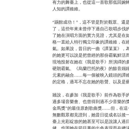
有力的舞臺上，也從這一首歌那低回婉
人知的譚維維。
“踢館成功！”，這不管是對於觀眾、還
了，這些年來未曾停下過自己歌唱步伐
了她在演唱方面的實力見證，尤其是在
格一直給人特行獨立印象的譚維維，在
氣。如果說，昔日的一曲《譚某某》，
的她更可以說是把曾經的那份霸氣鮮活
現地投射在她在《我是歌手》所演繹的
硬朗霸氣、《烏蘭巴托的夜》的餘音嫋
元素的融合……每一個被映入鏡頭的譚
的定格，過耳不忘在她的歌聲、以及是
雖說，在參加《我是歌手》前作為歌手
過多場音樂會、也曾得到過不少音樂的
金馬獎”的最佳原創歌曲獎……但，在
無數觀眾都見證到，她昔日從成名以後
臺上光彩綻放的她甚至可以是說讓人過
健，也因她在節目裏的出色表現而在總