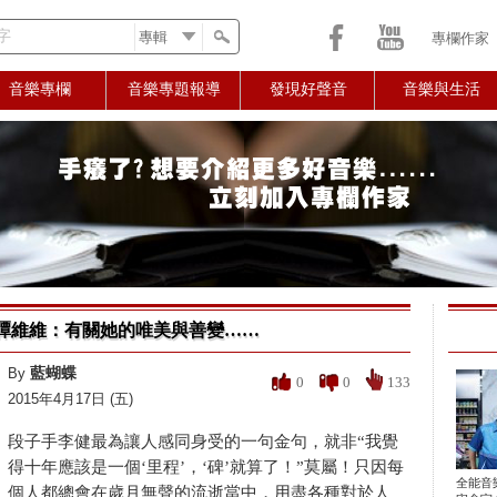
字
專欄作家
音樂專欄
音樂專題報導
發現好聲音
音樂與生活
譚維維：有關她的唯美與善變……
藍蝴蝶
By
0
0
133
2015年4月17日 (五)
段子手李健最為讓人感同身受的一句金句，就非“我覺
得十年應該是一個‘里程’，‘碑’就算了！”莫屬！只因每
全能音
個人都總會在歲月無聲的流逝當中，用盡各種對於人