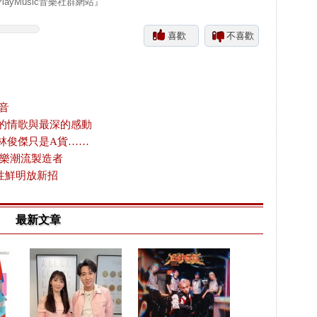
yMusic音樂社群網站』
喜歡
不喜歡
聲音
的情歌與最深的感動
林俊傑只是A貨……
音樂潮流製造者
性鮮明放新招
最新文章