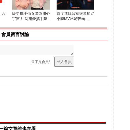
組合
暖男攜手仙女降臨甜心
首度進錄音室與連拍24
宇宙！ 沈建豪攜手陳...
小時MV吃足苦頭 ...
會員留言討論
還不是會員?
一篇文章誰也在看