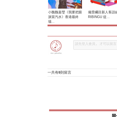
小魏魏嘉瑩《我要把眼
備受矚目新人客語
淚當汽水》香港最終
RIBINGU 從...
場...
一共有
0
則留言
同