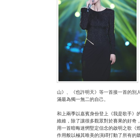
山》、《也許明天》等一首接一首的別
滿最為獨一無二的自己。
和上兩季以嘉賓身份登上《我是歌手》的
維維，除了讓很多觀眾對於賽果的好奇
用一首暗晦迷惘堅定信念的啟明之歌《
作用般以極其唯美的演繹打動了所有的