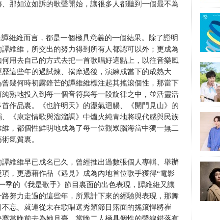
轉、那如泣如訴的歌聲開始，讓很多人都聽到一個最不為
是譚維維而言，都是一個極具意義的一個結果。除了證明
的譚維維，所交出的努力得到所有人都認可以外；更成為
如何用去自己的方式去把一首歌唱好這點上，以往音樂風
經歷這些年的過試煉、揣摩過後，演練成當下的成熟大
為曾幾何時初露鋒芒的譚維維標注起其搖滾個性，那當下
而純熟地投入到每一個音符與每一段旋律之中，並活靈活
多首作品裏。《也許明天》的盪氣迴腸、《開門見山》的
嫋、《康定情歌與溜溜調》中爐火純青地將現代感與民族
維維，都個性鮮明地成為了每一位觀眾腦海當中獨一無二
藝術氣質裏。
的譚維維早已成名已久，曾經推出過數張個人專輯、舉辦
獎項，更憑藉作品《遇見》成為內地首位歌手獲得“電影
這一季的《我是歌手》節目裏面的出色表現，譚維維又讓
一路努力走過的這些年，所累計下來的經驗與表現，那舞
目不忘。就連從未在歌唱選秀類節目露面的搖滾悍將崔
決賽當晚前去為她月臺，當晚二人極具個性的聲線錯落有