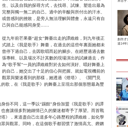
宋念宇 
生、以及自我的探尋方式，去找尋、試煉、塑造出最為
完整與獨一無二的自己。過中的辛酸與所付出的汗水、
或曾感到的挫敗，是旁人無法理解與體會，永遠只有自
己與自己能感同身受……
從九年前芒果臺“超女”舞臺出走的譚維維，到九年後正
創作才
道14年首
式踏上《我是歌手》舞臺，在過去的這些年裏面她都未
曾停下過自己，去因歌唱而起的腳步。在經歷過過去數
張專輯、以及場次不計其數的現場演出的試練過去，作
為“歌手幫”一員的譚維維對於去如何演好、唱好舞臺上
的自己，她交出了十足的信心與把握。就如電視機前的
觀眾與樂迷看到的那樣，她透過《燈塔》、《開門見
人的歌，在《我是歌手》的舞臺上呈現出那個形態最為豐
身份不同，這一季以“踢館”身份加盟《我是歌手》的譚
，也會讓很多對她鍾情已久的樂迷都寄予了厚望。而首戰
燈塔》，來道盡自己出道多年心路歷程的譚維維，如化學
聽眾與觀眾。同時，在這個歌手都習慣了激情高亢、鏗鏘