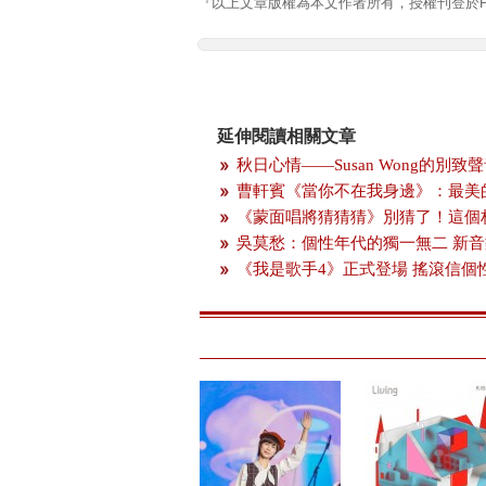
『以上文章版權為本文作者所有，授權刊登於Pla
延伸閱讀相關文章
秋日心情——Susan Wong的別致
曹軒賓《當你不在我身邊》：最美
《蒙面唱將猜猜猜》別猜了！這個
吳莫愁：個性年代的獨一無二 新
《我是歌手4》正式登場 搖滾信個