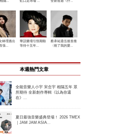
相隔...
虹口足球場 ...
全新巡迴《什...
女林理惠出
華語樂壇引頸期盼
蔡承祐退伍後首推
張...
等待十五年...
〈燒了我的愛...
本週熱門文章
全能音樂人小宇 宋念宇 相隔五年 眾
所期待 全新創作專輯《以為你還
在》...
夏日最強音樂盛典登場！ 2026 TMEX
｜JAM JAM ASIA...