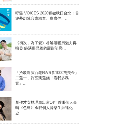
呼聲 VOICES 2026響徹秋日台北！首
波夢幻陣容竇靖童、盧廣仲、...
《初次，為了愛》朴解浚暖男魅力再
噴發 飾演廉晶雅的甜甜初戀...
「拾歌巡演百老匯VS拿1000萬美金」
二選一，許富凱選錢「看我多務
實」...
創作才女林理惠出道14年首張個人專
輯《色緻》承載個人音樂生涯進化
史...