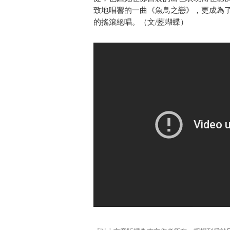
致地唱響的一曲《魚鳥之戀》，更成為
的搖滾絕唱。（文/藍蝴蝶）