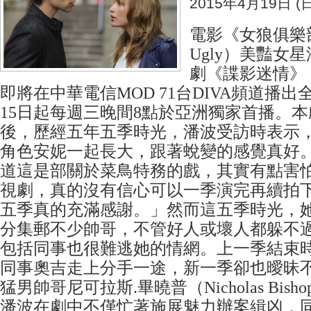
2015年4月19日 (日
電影《女狼俱樂部》
Ugly）美豔女
劇《諜影迷情》（Cov
即將在中華電信MOD 71台DIVA頻道播
15日起每週三晚間8點於亞洲獨家首播。本劇
後，歷經五年五季時光，潘波受訪時表示
角色安妮一起長大，跟著蛻變的感覺真好
道這是部關於菜鳥特務的戲，其實有點害
視劇，真的沒有信心可以一季演完再續拍
五季真的充滿感謝。」然而這五季時光，
分集郵不少帥哥，不管好人或壞人都躲不
包括同事也很難逃她的情網。上一季結束
同事奧吉走上分手一途，新一季卻也曖昧
猛男帥哥尼可拉斯.畢曉普（Nicholas Bis
潘波在劇中不僅忙著施展魅力辦案緝凶，