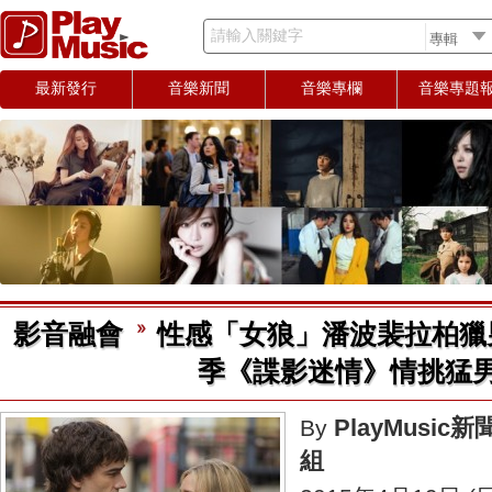
請輸入關鍵字
最新發行
音樂新聞
音樂專欄
音樂專題
影音融會
性感「女狼」潘波裴拉柏獵
季《諜影迷情》情挑猛
PlayMusic新
By
組