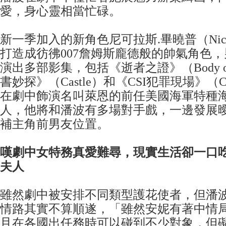
愛，身心靈相當忙碌。
新一季加入的新角色尼可拉斯.畢曉普（Nichola
打造成彷彿007詹姆斯龐德般的帥氣角色
演出多部影集，包括《逝者之證》（Body of
書妙探》（Castle）和《CSI犯罪現場》（
在劇中飾演名叫萊恩的前任美國海軍特種
人，他將和潘波有多場對手戲，一邊發展
補主角前男友位置。
嘆劇中女特務真愛難尋，現實生活卻一口
夫人
雖然劇中被安排不同類型護花使者，但潘
情路其實不算順遂，「雖然安妮有著中情
且在各國出任務時可以碰到不少對象，但