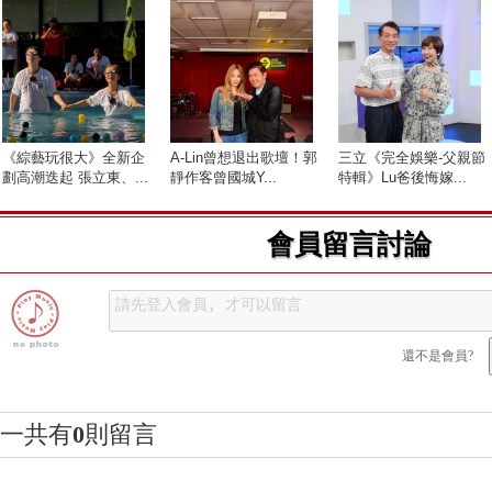
《綜藝玩很大》全新企
A-Lin曾想退出歌壇！郭
三立《完全娛樂-父親節
劃高潮迭起 張立東、...
靜作客曾國城Y...
特輯》Lu爸後悔嫁...
會員留言討論
還不是會員?
一共有
0
則留言