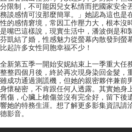
分限制，不可能因兒女私情而把國家安全
務談感情可沒那麼簡單。」她認為這也是
性的感情窘境，常因工作壓力大，根本沒
是嘴巴這樣說，現實生活中，潘波倒是和
芬凱結了婚，性感魅力從螢幕內散發到螢
比起許多女性同胞幸福不少！
全新第五季一開始安妮結束上一季重大任
整整四個月後，終於再次現身染回金髮，
雖成功通過測謊機，但她的親密夥伴兼前
身懷秘密，不肯跟任何人透露。其實她身
舊傷，心臟上槍傷並沒有完全好，留下後
響她的特務生涯。想了解更多影集資訊請
德影音。