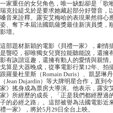
一家重任的女兒角色，唯一缺點卻是「歌
瑞克拉緹戈於是要求她藏起部分好聲音，
嗓音來詮釋。露安艾梅哈的表現果然得心
姿、奪下本屆法國凱薩獎最佳新演員獎，
影壇。
這部題材新穎的電影《貝禮一家》，劇情
是聾啞，卻唯獨女兒寶拉能聽能說，還擁
影有詼諧逗趣，還擁有動人的愛情與親情
戈算是大器晚成，從事電影行業12年、拍
跟羅曼杜里斯（Romain Duris）、凱瑟
（Jean Dujardin）等大牌明星合作，直
家》搖身成為票房大導演。他表示，露安
家》所經歷的成長，「正是我們都經歷過
子的必經之路」。這部被譽為法國電影近
禮一家》，將於5月29日全台上映。