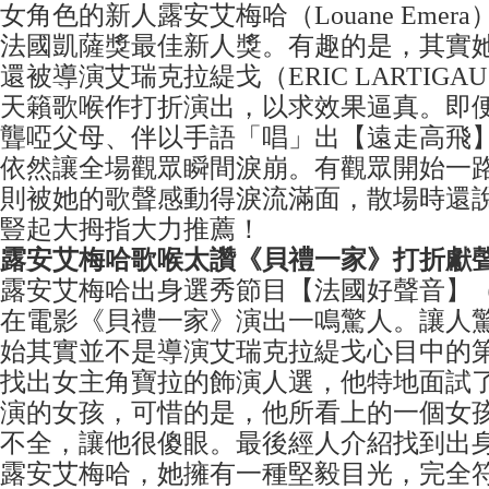
女角色的新人露安艾梅哈（Louane Emer
法國凱薩獎最佳新人獎。有趣的是，其實
還被導演艾瑞克拉緹戈（ERIC LARTIG
天籟歌喉作打折演出，以求效果逼真。即
聾啞父母、伴以手語「唱」出【遠走高飛】（J
依然讓全場觀眾瞬間淚崩。有觀眾開始一
則被她的歌聲感動得淚流滿面，散場時還
豎起大拇指大力推薦！
露安艾梅哈歌喉太讚《貝禮一家》打折獻
露安艾梅哈出身選秀節目【法國好聲音】（The
在電影《貝禮一家》演出一鳴驚人。讓人
始其實並不是導演艾瑞克拉緹戈心目中的
找出女主角寶拉的飾演人選，他特地面試了6
演的女孩，可惜的是，他所看上的一個女
不全，讓他很傻眼。最後經人介紹找到出
露安艾梅哈，她擁有一種堅毅目光，完全