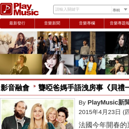
請輸入關鍵字
最新發行
音樂新聞
音樂專欄
音樂專題
影音融會
聾啞爸媽手語洩房事《貝禮
PlayMusic
By
2015年4月23日 (四
法國今年開春的