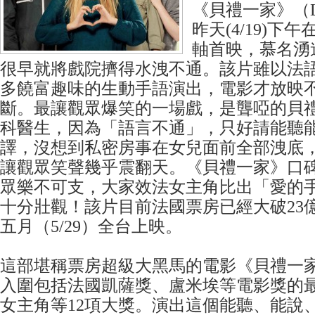
《貝禮一家》（La fa
昨天(4/19)下
軸首映，慕名湧
很早就將戲院擠得水洩不通。該片雖以法
多饒富趣味的生動手語演出，電影才放映
斷。最讓觀眾爆笑的一場戲，是聾啞的貝
科醫生，因為「語言不通」，只好請能聽
譯，沒想到私密房事在女兒面前全部洩底
讓觀眾笑聲幾乎震翻天。《貝禮一家》口
眾樂不可支，大家效法女主角比出「愛的
十分壯觀！該片目前法國票房已經大破23
五月（5/29）全台上映。
這部堪稱票房超級大黑馬的電影《貝禮一
入圍包括法國凱薩獎、盧米埃等電影獎的
女主角等12項大獎。演出這個能聽、能說