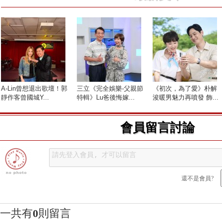
A-Lin曾想退出歌壇！郭
三立《完全娛樂-父親節
《初次，為了愛》朴解
靜作客曾國城Y...
特輯》Lu爸後悔嫁...
浚暖男魅力再噴發 飾...
會員留言討論
還不是會員?
一共有
0
則留言