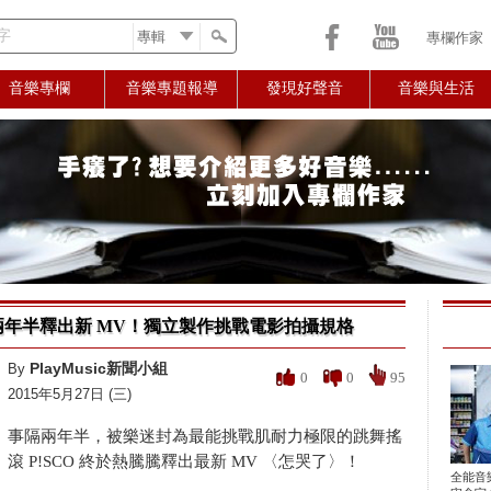
字
專欄作家
音樂專欄
音樂專題報導
發現好聲音
音樂與生活
違兩年半釋出新 MV！獨立製作挑戰電影拍攝規格
PlayMusic新聞小組
By
0
0
95
2015年5月27日 (三)
事隔兩年半，被樂迷封為最能挑戰肌耐力極限的跳舞搖
滾 P!SCO 終於熱騰騰釋出最新 MV 〈怎哭了〉！
全能音