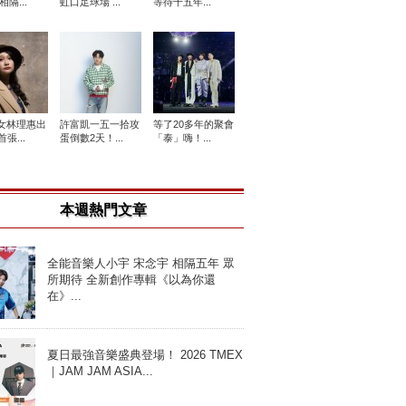
相隔...
虹口足球場 ...
等待十五年...
女林理惠出
許富凱一五一拾攻
等了20多年的聚會
張...
蛋倒數2天！...
「泰」嗨！...
本週熱門文章
全能音樂人小宇 宋念宇 相隔五年 眾
所期待 全新創作專輯《以為你還
在》...
夏日最強音樂盛典登場！ 2026 TMEX
｜JAM JAM ASIA...