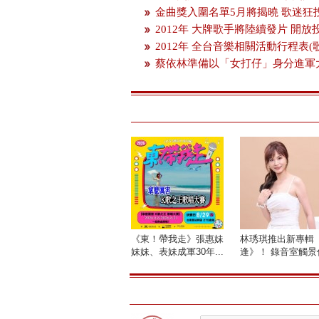
金曲獎入圍名單5月將揭曉 歌迷狂
2012年 大牌歌手將陸續發片 開
2012年 全台音樂相關活動行程表(
蔡依林準備以「女打仔」身分進軍
《東！帶我走》張惠妹
林琇琪推出新專輯
妹妹、表妹成軍30年...
逢》！ 錄音室觸景傷