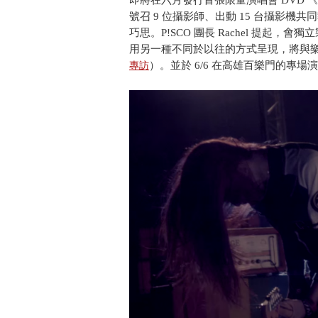
即將在六月發行首張限量演唱會 DVD 《P!SC
號召 9 位攝影師、出動 15 台攝影
巧思。P!SCO 團長 Rachel 提起，
用另一種不同於以往的方式呈現，將與
）。並於 6/6 在高雄百樂門的專
專訪