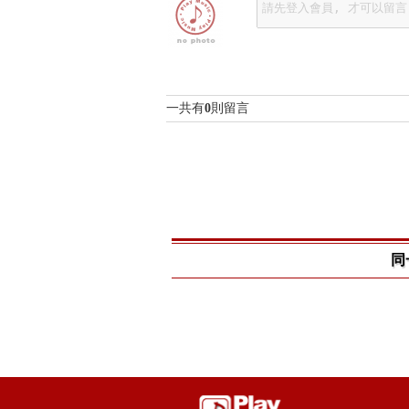
一共有
0
則留言
同