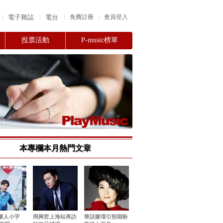
|
|
|
電子雜誌
電台
|
免費註冊
會員登入
投票活動
P-music榜單
本專欄本月熱門文章
樂人小宇
周興哲上海站再訪
華語樂壇引頸期盼