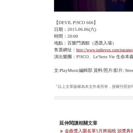
【DEVIL P!SCO 666】
日期：2015.06.06(六)
時間：20:00
地點：百樂門酒館（憑票入場）
售票網址：
http://www.indievox.com/paramo
演出樂團：P!SCO、Le'Sens Vie 生命本義
文:PlayMusic編輯部 資料/照片/影片: Stree
『以上文章版權為本文作者所有，授權刊登於Pla
延伸閱讀相關文章
金曲獎入圍名單5月將揭曉 頒獎典