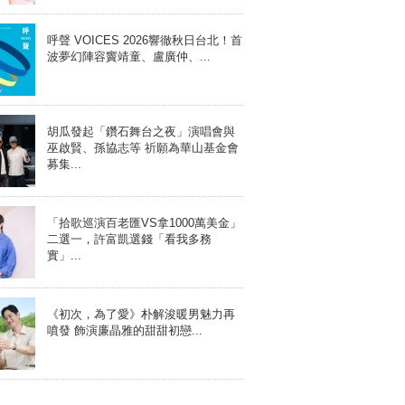
呼聲 VOICES 2026響徹秋日台北！首
波夢幻陣容竇靖童、盧廣仲、...
胡瓜發起「鑽石舞台之夜」演唱會與
巫啟賢、孫協志等 祈願為華山基金會
募集...
「拾歌巡演百老匯VS拿1000萬美金」
二選一，許富凱選錢「看我多務
實」...
《初次，為了愛》朴解浚暖男魅力再
噴發 飾演廉晶雅的甜甜初戀...