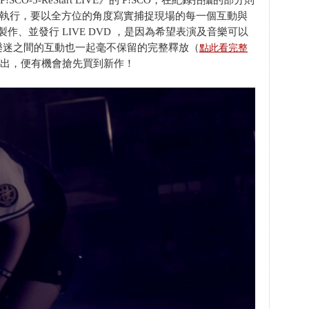
O-5-ReStart LIVE》的 P!SCO，在紀錄拍攝的部分則
機共同執行，要以全方位的角度寫實捕捉現場的每一個互動與
會獨立製作、並發行 LIVE DVD ，是因為希望表演及音樂可以
樂迷之間的互動也一起毫不保留的完整釋放（
點此看完整
場演出，便有機會搶先買到新作！