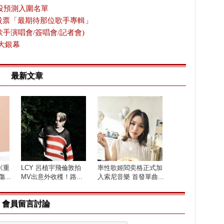
投預測入圍名單
放投票「最期待那位歌手專輯」
歌手演唱會/簽唱會/記者會)
大銀幕
最新文章
《重
LCY 呂植宇飛倫敦拍
率性歌姬閻奕格正式加
...
MV出意外收穫！路...
入索尼音樂 首發單曲...
會員留言討論