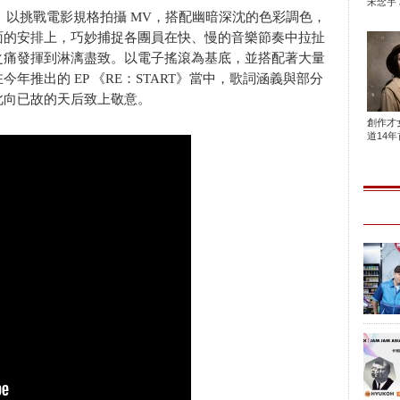
宋念宇 
以挑戰電影規格拍攝 MV，搭配幽暗深沈的色彩調色，
面的安排上，巧妙捕捉各團員在快、慢的音樂節奏中拉扯
之痛發揮到淋漓盡致。以電子搖滾為基底，並搭配著大量
年推出的 EP 《RE：START》當中，歌詞涵義與部分
此向已故的天后致上敬意。
創作才
道14年首