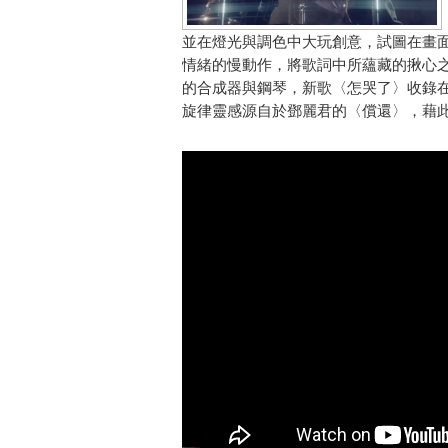
並在燈光與調色中大玩創意，試圖在畫
情緒的慢動作，將歌詞中所蘊藏的揪心
的合成器與鋼琴，新歌〈怎哭了〉收錄在今
旋律靈感源自於鄧麗君的〈償還〉，藉