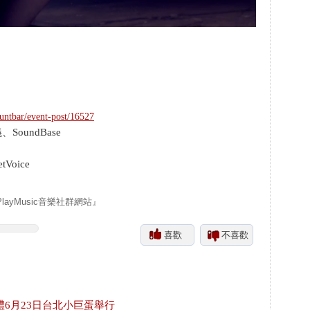
untbar/event-post/16527
、SoundBase
tVoice
yMusic音樂社群網站』
喜歡
不喜歡
禮6月23日台北小巨蛋舉行