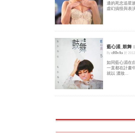
邊的死忠追星
虛幻搞怪與表演
藍心湄_鼓舞
cHIvAs
By
於 2012
如同藍心湄在自己
一直都在計畫中
就以 濃妝...