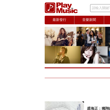
請輸入關鍵
最新發行
音樂新聞
裘海正：獨翔