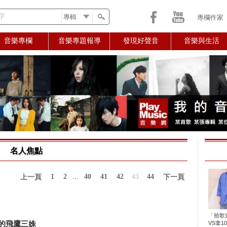
字
專欄作家
音樂專欄
音樂專題報導
發現好聲音
音樂與生活
名人焦點
1
2
...
40
41
42
43
44
上一頁
下一頁
「拾歌
的飛鷹三姝
VS拿1