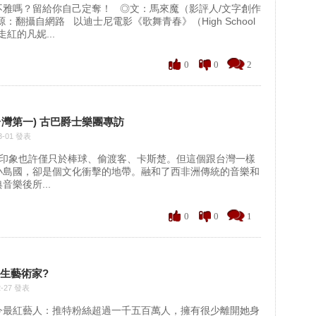
不雅嗎？留給你自己定奪！ ◎文：馬來魔（影評人/文字創作
：翻攝自網路 以迪士尼電影《歌舞青春》（High School
列走紅的凡妮...
0
0
2
y (台灣第一) 古巴爵士樂團專訪
3-01 發表
印象也許僅只於棒球、偷渡客、卡斯楚。但這個跟台灣一樣
小島國，卻是個文化衝擊的地帶。融和了西非洲傳統的音樂和
音樂後所...
0
0
1
天生藝術家?
2-27 發表
今最紅藝人：推特粉絲超過一千五百萬人，擁有很少離開她身