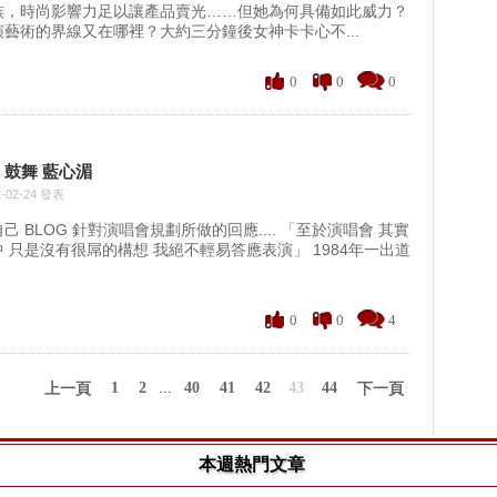
族，時尚影響力足以讓產品賣光……但她為何具備如此威力？
藝術的界線又在哪裡？大約三分鐘後女神卡卡心不...
0
0
0
：鼓舞 藍心湄
-02-24 發表
 BLOG 針對演唱會規劃所做的回應.... 「至於演唱會 其實
 只是沒有很屌的構想 我絕不輕易答應表演」 1984年一出道
0
0
4
1
2
...
40
41
42
43
44
上一頁
下一頁
本週熱門文章