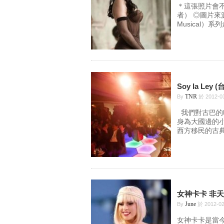
＊這張照片會
者） ◎圖片來源
Musical）系
Soy la Le
TNR
By
於 2012-0
我們對古巴的
身為大國邊的
西方移民的古典
女神卡卡 非
June
By
於 2012-0
女神卡卡是當