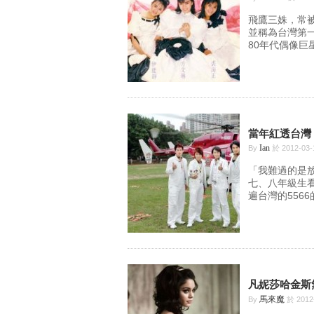
飛鷹三姝，常被拿
並稱為台灣第
80年代偶像巨星
當年紅透台灣，
Ian
By
於 2012-03
「我難過的是
七、八年級生
遍台灣的556
凡妮莎哈金斯
馬來魔
By
於 2012