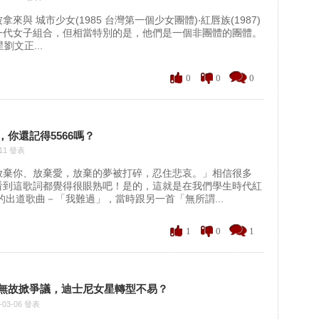
來與 城市少女(1985 台灣第一個少女團體)‧紅唇族(1987)
一代女子組合，但相當特別的是，他們是一個非團體的團體。
劉文正...
0
0
0
你還記得5566嗎？
-11 發表
放棄你、放棄愛，放棄的夢被打碎，忍住悲哀。」相信很多
看到這歌詞都覺得很眼熟吧！是的，這就是在我們學生時代紅
6的出道歌曲－「我難過」，當時跟另一首「無所謂...
1
0
1
無故掀爭議，迪士尼女星轉型不易？
-03-06 發表