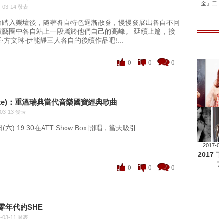
金」二..
-03-14 發表
功踏入樂壇後，隨著各自特色逐漸散發，慢慢發展出各自不同
演藝圈中各自站上一段屬於他們自己的高峰。 延續上篇，接
‧方文琳‧伊能靜三人各自的後續作品吧!...
0
0
0
ette)：重溫瑞典當代音樂國寶經典歌曲
-03-13 發表
19:30在ATT Show Box 開唱，當天吸引...
2017-
201
0
0
0
零年代的SHE
-03-11 發表