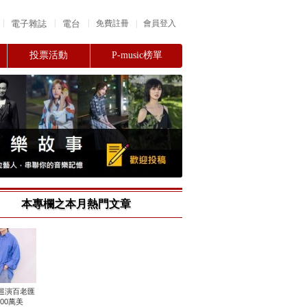
|
|
|
電子雜誌
電台
|
免費註冊
會員登入
投票活動
P-music榜單
本專欄之本月熱門文章
巡演百老匯
000萬美