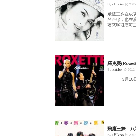
cHIvAs
By
於 2012
飛鷹三姝在成
的路線，也在
著來聊聊裘海正
羅克賽(Rox
Patrick
By
於 2012
3月10日(六) 
飛鷹三姝：八
cHIvAs
By
於 2012