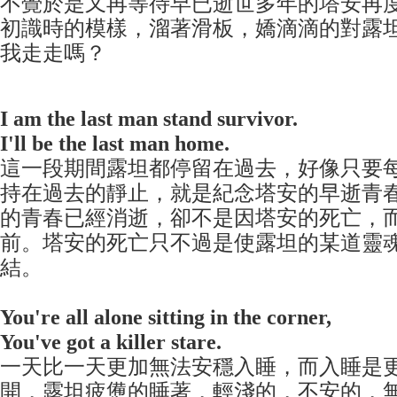
不覺於是又再等待早已逝
世多年的塔安再
初​識時的模樣，溜著滑板，嬌滴滴的對露
我走走嗎​？
I am the last man stand survivor.
I'll be the last man home.
這一段期間露坦都停留在過去，好像只要
持在過去​的靜止，就是紀念塔安的早逝青
的青春已經消逝​，卻不是因塔安的死亡，
前。塔安的死亡只不過是使露坦​的某道靈
結。
You're all alone sitting in the corner,
You've got a killer stare.
一天比一天更加無法安穩入睡，而入睡是
開​，露坦疲憊的睡著，輕淺的，不安的，