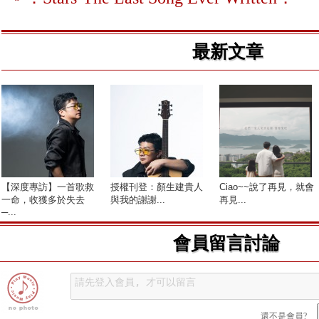
最新文章
【深度專訪】一首歌救
授權刊登：顏生建貴人
Ciao~~說了再見，就會
一命，收獲多於失去
與我的謝謝...
再見...
─...
會員留言討論
還不是會員?