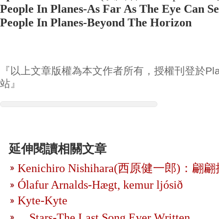
People In Planes-As Far As The Eye Can S
People In Planes-Beyond The Horizon
『以上文章版權為本文作者所有，授權刊登於Play
站』
延伸閱讀相關文章
Kenichiro Nishihara(西原健一郎
Ólafur Arnalds-Hægt, kemur ljósið
Kyte-Kyte
．Stars-The Last Song Ever Written．