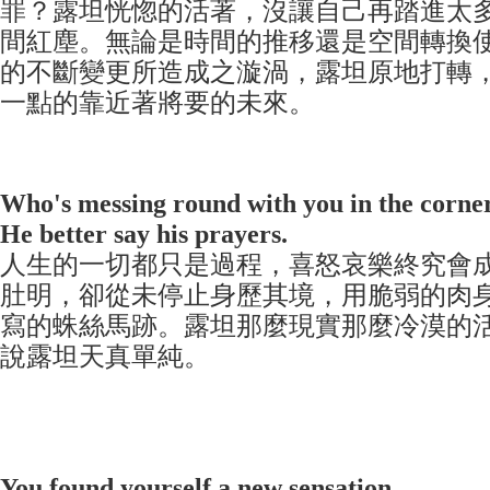
罪？露坦恍惚的活著，沒讓自己再踏進太
間紅塵。無論是時間的推移還是空間轉換
的不斷變更所
造成之漩渦，露坦原地打轉
一點的靠近著將要的未來。
Who's messing round with you in the corne
He better say his prayers.
人生的一切都只是過程，喜怒哀樂終究會
肚明，卻從未停止身歷其境，用脆弱的肉
寫的蛛絲馬跡。露坦那麼現實那麼冷漠的
說露坦天真
單純。
You found yourself a new sensation.