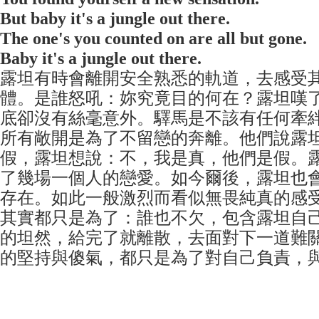
But baby it's a jungle out there.
The one's you counted on are all but gone.
Baby it's a jungle out there.
露坦有時會離開安全熟悉的軌道，去感受
體。是誰怒吼：妳究竟目的何在？露坦嘆
底卻沒有絲毫意外。驛馬是不該有任何牽
所有敞開是
為了不留戀的奔離。他們說露
假，露坦想說：不，我是真，他們是假。
了幾場一個人的戀愛。如今爾後，露坦也
存在。如此一般激烈而看
似無畏純真的感
其實都只是為了：誰也不欠，包含露坦自
的坦然，給完了就離散，去面對下一道難
的堅持與傻氣，都只是為了對自己負
責，