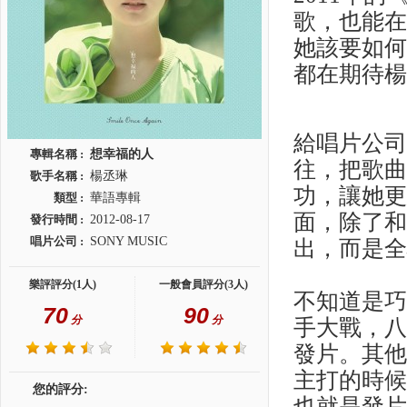
歌，也能
她該要如
都在期待
給唱片公
專輯名稱 :
想幸福的人
往，把歌
歌手名稱 :
楊丞琳
功，讓她
類型 :
華語專輯
面，除了
發行時間 :
2012-08-17
唱片公司 :
SONY MUSIC
出，而是
樂評評分(1人)
一般會員評分(3人)
不知道是
70
90
分
分
手大戰，
發片。其
主打的時
您的評分:
也就是發