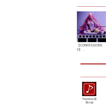
【CONFESSIONS
II】...
PlayMusic新
聞小組