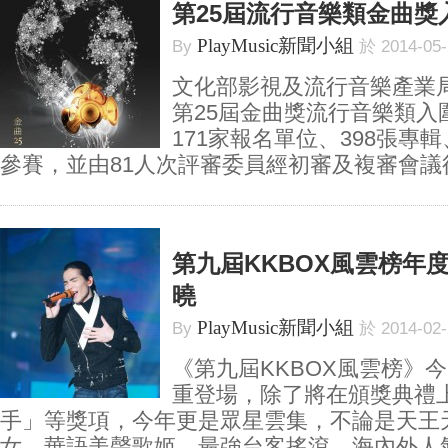
第25屆流行音樂類金曲獎
PlayMusic新聞小組
By
於 2014-05
文化部影視及流行音樂產業局
第25屆金曲獎流行音樂類入
171家報名單位、398張專輯、
參賽，並由81人次評審委員經初審及複審會議後
第九屆KKBOX風雲榜年
曉
PlayMusic新聞小組
By
於 2014-02
《第九屆KKBOX風雲榜》
重登場，除了將在頒獎典禮
手」等獎項，今年更是眾星雲集，不論是天王
女、華語美聲歌姬、最強台客搖滾、海內外人氣嘉