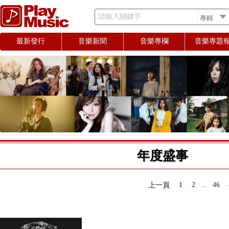
請輸入關鍵字
最新發行
音樂新聞
音樂專欄
音樂專題
年度盛事
1
2
...
46
上一頁