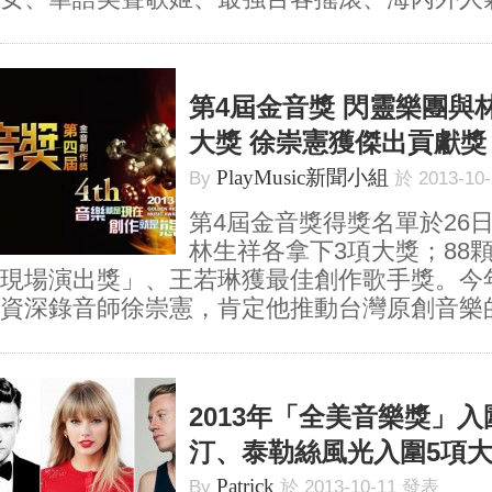
第4屆金音獎 閃靈樂團與
大獎 徐崇憲獲傑出貢獻獎
PlayMusic新聞小組
By
於 2013-10
第4屆金音獎得獎名單於26
林生祥各拿下3項大獎；88
現場演出獎」、王若琳獲最佳創作歌手獎。今
資深錄音師徐崇憲，肯定他推動台灣原創音樂的重
2013年「全美音樂獎」入
汀、泰勒絲風光入圍5項
Patrick
By
於 2013-10-11 發表