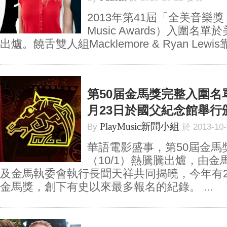
2013年第41屆「全美音樂獎」
Music Awards）入圍名
出爐。饒舌雙人組Macklemore & Ryan Lewis
第50届金馬獎完整入圍名單
月23日於國父紀念館舉行
PlayMusic新聞小組
By
於 2013-10
華語電影盛事，第50屆金馬
（10/1）熱騰騰出爐，由
及金馬執委會執行長聞天祥共同揭曉，今年有2
金馬獎，創下有史以來最多報名的紀錄。 ...