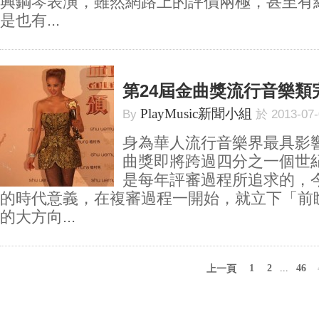
興鋼琴表演，雖然網路上的評價兩極，甚至有
是也有...
第24屆金曲獎流行音樂類
PlayMusic新聞小組
By
於 2013-07
身為華人流行音樂界最具影
曲獎即將跨過四分之一個世
是每年評審過程所追求的，
的時代意義，在複審過程一開始，就立下「前
的大方向...
1
2
...
46
上一頁