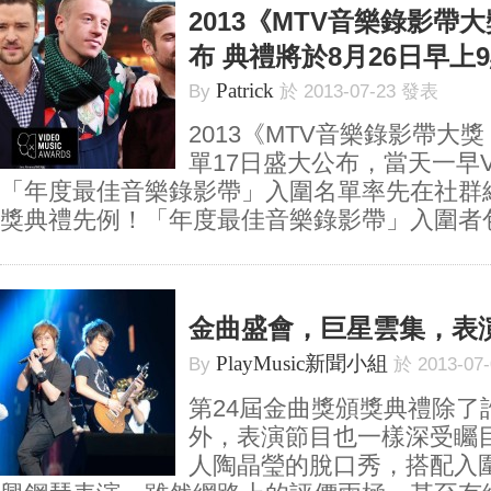
2013《MTV音樂錄影帶
布 典禮將於8月26日早上
Patrick
By
於 2013-07-23 發表
2013《MTV音樂錄影帶大
單17日盛大公布，當天一早
「年度最佳音樂錄影帶」入圍名單率先在社群
獎典禮先例！「年度最佳音樂錄影帶」入圍者包括
金曲盛會，巨星雲集，表
PlayMusic新聞小組
By
於 2013-07
第24屆金曲獎頒獎典禮除了
外，表演節目也一樣深受矚
人陶晶瑩的脫口秀，搭配入